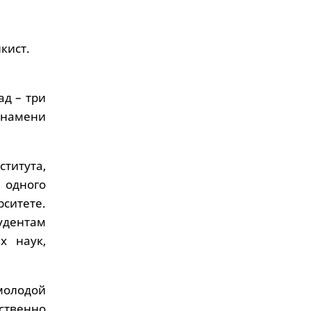
кист.
ад – три
Знамени
титута,
и одного
ситете.
удентам
х наук,
 молодой
ственно