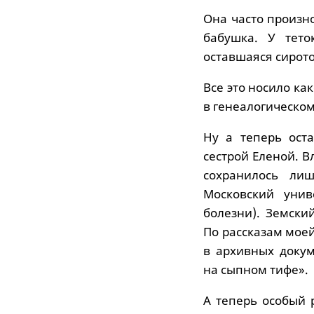
Она часто произн
бабушка. У тет
оставшаяся сирото
Все это носило ка
в генеалогическо
Ну а теперь ост
сестрой Еленой. 
сохранилось ли
Московский унив
болезни). Земски
По рассказам мое
в архивных докум
на сыпном тифе».
А теперь особый 