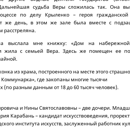
 Дальнейшая судьба Веры сложилась так. Она вы
оцессе по делу Крыленко – героя гражданской
от же день, в этом же зале была вместе с подз
ем расстреляна.
на выслала мне книжку: «Дом на набережной
и жила с семьей Вера. Здесь же помещен ее по
чайной.
конка из храма, построенного на месте этого страшн
 Коммунарка», где закопаны многие тысячи
 (по разным данным от 18 до 60 тысяч человек).
ровича и Нины Святославовны – две дочери. Младша
рия Карабань – кандидат искусствоведения, прорек
дского института искусств, заслуженный работник ку