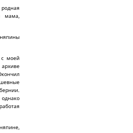
я родная
я мама,
деняпины
 с моей
 архиве
Окончил
ушевные
бернии.
, однако
работая
няпине,