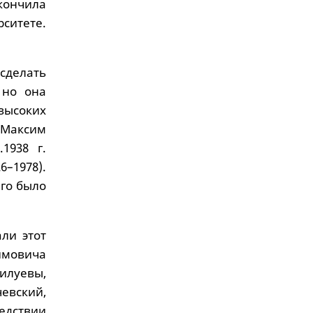
ончила
ситете.
делать
 но она
 высоких
 Максим
1938 г.
6–1978).
его было
ли этот
имовича
лилуевы,
евский,
едствии