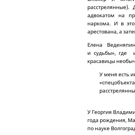
расстрелянные).
адвокатом на пр
наркома. И в эт
арестована, а зат
Елена Веденяпи
и судьбы», где 
красавицы необы
У меня есть и
«спецобъекта
расстрелянных
У Георгия Владими
года рождения, Ма
по науке Волгогра