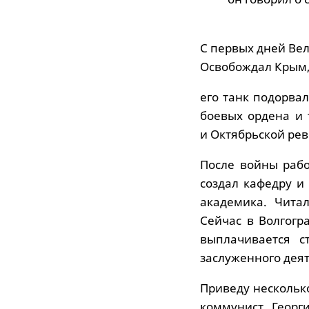
С первых дней Вел
Освобождал Крым, 
его танк подорвал
боевых ордена и 
и Октябрьской ре
После войны рабо
создал кафедру и
академика. Чита
Сейчас в Волгогр
выплачивается с
заслуженного деят
Приведу несколько
коммунист Георг