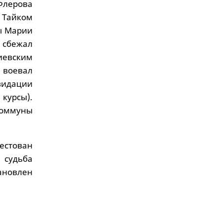
Флерова
 Тайком
ы Марии
 сбежал
иевским
 воевал
квидации
 курсы).
коммуны
рестован
 судьба
ановлен