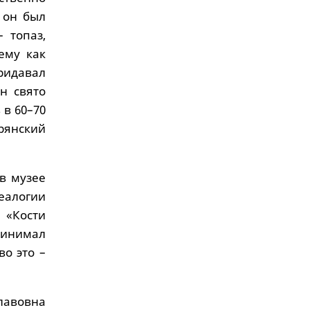
 он был
 топаз,
ему как
ридавал
н свято
 в 60–70
янский
 в музее
еалогии
 «Кости
ринимал
во это –
лавовна