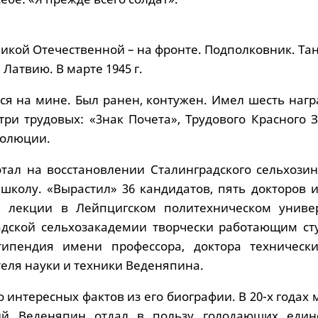
икой Отечественной – на фронте. Подполковник. Тан
Латвию. В марте 1945 г.
ся на мине. Был ранен, контужен. Имел шесть нагр
три трудовых: «3нак Почета», Трудового Красного 
волюции.
тал на восстановлении Сталинградского сельхозинс
 школу. «Вырастил» 36 кандидатов, пять докторов 
л лекции в Лейпцигском политехническом универ
адской сельхозакадемии творчески работающим ст
типендия имени профессора, доктора технически
еля науки и техники Веденяпина.
 интересных фактов из его биографии. В 20-х годах
ий Веденяпин отдал в пользу голодающих един