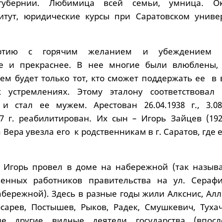
губернии. Любимица всей семьи, умница. Ок
итут, юридические курсы при Саратовском универ
ртию с горячим желанием и убеждением с
е и прекраснее. В нее многие были влюблены,
жем будет только тот, кто сможет поддержать ее в
х устремлениях. Этому эталону соответствовал
и стал ее мужем. Арестован 26.04.1938 г., 3.08.
57 г. реабилитирован. Их сын – Игорь Зайцев (192
 Вера увезла его к родственникам в г. Саратов, где 
т Игорь провел в доме на набережной (так называ
венных работников правительства на ул. Сераф
абережной). Здесь в разные годы жили Алкснис, Ал
осарев, Постышев, Рыков, Радек, Смушкевич, Тухач
е другие видные деятели государства (впосл