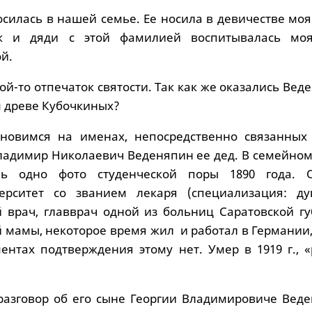
осилась в нашей семье. Ее носила в девичестве мо
ок и дяди с этой фамилией воспитывалась мо
й.
кой-то отпечаток святости. Так как же оказались Ве
м древе Кубочкиных?
ановимся на именах, непосредственно связанных
Владимир Николаевич Веденяпин ее дед. В семейном
шь одно фото студенческой поры 1890 года. 
ерситет со званием лекаря (специализация: д
й врач, главврач одной из больниц Саратовской гу
й мамы, некоторое время жил и работал в Германии
ентах подтверждения этому нет. Умер в 1919 г., «
разговор об его сыне Георгии Владимировиче Веде