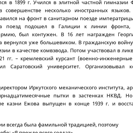
лся в 1899 г. Учился в элитной частной гимназии 
в совершенстве несколько иностранных языков.
равился на фронт в санитарном поезде императриц
да поезд подошел в Галиции к линии фронта,
рмию, был контужен. В 16 лет награжден Георг
та вернулся уже большевиком. В гражданскую войну
изии в качестве комвзвода. Потом участвовал в ли
-21 гг. – кремлевский курсант (военно-инженерные
ил Саратовский университет. Организовывал 
 директором Иркутского механического института, а
рнадцатимесячные пытки в застенках НКВД. Но
ле казни Ежова выпущен в конце 1939 г. и восст
ии всегда была фамильной традицией, поэтому
себе: «Я прежде всего солдат».