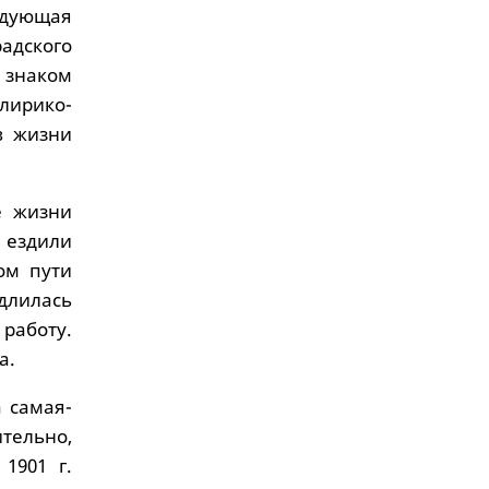
едующая
дского
 знаком
лирико-
в жизни
е жизни
 ездили
ом пути
 длилась
 работу.
а.
а самая-
тельно,
1901 г.