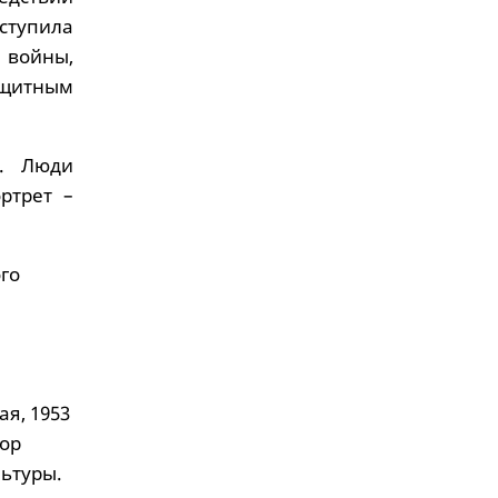
ступила
 войны,
ащитным
. Люди
ртрет –
ого
я, 1953
тор
льтуры.