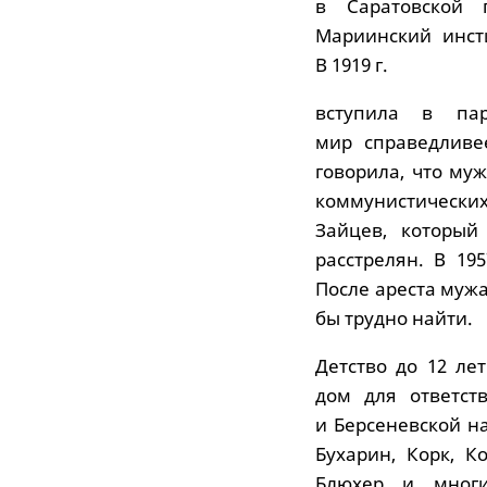
в Саратовской 
Мариинский инст
В 1919 г.
вступила в па
мир справедливе
говорила, что му
коммунистически
Зайцев, который 
расстрелян. В 19
После ареста мужа
бы трудно найти.
Детство до 12 ле
дом для ответст
и Берсеневской н
Бухарин, Корк, К
Блюхер и многи