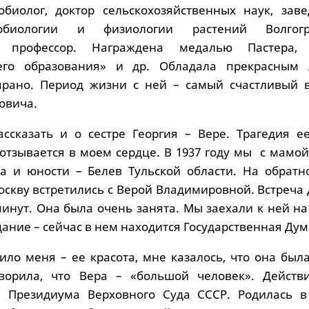
робиолог, доктор сельскохозяйственных наук, зав
обиологии и физиологии растений Волгогра
та, профессор. Награждена медалью Пастера,
го образования» и др. Обладала прекрасным 
прано. Период жизни с ней – самый счастливый 
овича.
ссказать и о сестре Георгия – Вере. Трагедия е
отзывается в моем сердце. В 1937 году мы с мамой
ва и юности – Белев Тульской области. На обратн
оскву встретились с Верой Владимировной. Встреча
инут. Она была очень занята. Мы заехали к ней на
дание – сейчас в нем находится Государственная Дум
ило меня – ее красота, мне казалось, что она был
оворила, что Вера – «большой человек». Действи
 Президиума Верховного Суда СССР. Родилась в 