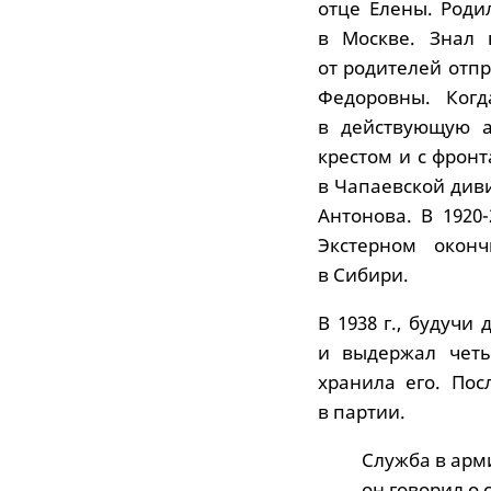
отце Елены. Роди
в Москве. Знал 
от родителей отп
Федоровны. Ког
в действующую а
крестом и с фрон
в Чапаевской див
Антонова. В 1920
Экстерном оконч
в Сибири.
В 1938 г., будучи
и выдержал четы
хранила его. Пос
в партии.
Служба в арм
он говорил о 