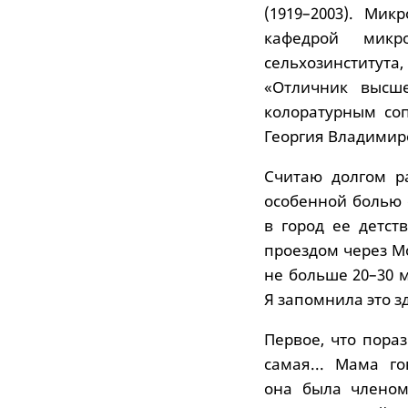
(1919–2003). Мик
кафедрой микр
сельхозинститу
«Отличник высше
колоратурным со
Георгия Владимир
Считаю долгом ра
особенной болью 
в город ее детст
проездом через М
не больше 20–30 м
Я запомнила это з
Первое, что пораз
самая... Мама г
она была членом