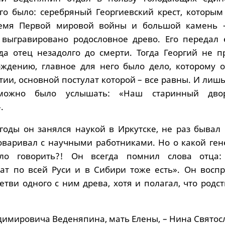
го было: серебряный Георгиевский крест, которым
емя Первой мировой войны и большой камень –
 выгравировано родословное древо. Его передал 
а отец незадолго до смерти. Тогда Георгий не п
ждению, главное для него было дело, которому о
тии, основной постулат которой – все равны. И лишь
можно было услышать: «Наш старинный двор
.
 годы он занялся наукой в Иркутске, не раз бывал
говаривал с научными работниками. Но о какой ген
ло говорить?! Он всегда помнил слова отца:
ат по всей Руси и в Сибири тоже есть». Он восп
етви одного с ним древа, хотя и полагал, что родст
димировича Веденяпина, мать Елены, – Нина Святос