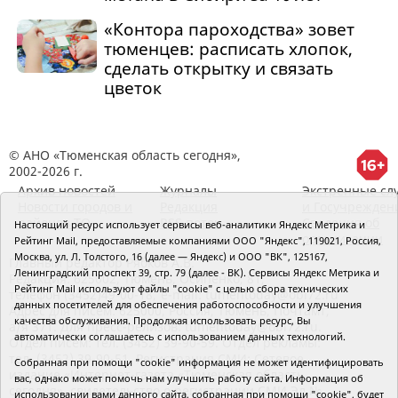
«Контора пароходства» зовет
тюменцев: расписать хлопок,
сделать открытку и связать
цветок
© АНО «Тюменская область сегодня»,
2002-2026 г.
Архив новостей
Журналы
Экстренные сл
Новости городов и
Редакция
и Госучрежден
районов ТО
RSS поток
Сведения об
Настоящий ресурс использует сервисы веб-аналитики Яндекс Метрика и
организации
Рейтинг Mail, предоставляемые компаниями ООО "Яндекс", 119021, Россия,
Москва, ул. Л. Толстого, 16 (далее — Яндекс) и ООО "ВК", 125167,
Главный редактор Рябков А.В.
Ленинградский проспект 39, стр. 79 (далее - ВК). Сервисы Яндекс Метрика и
Редакция: 625002, Тюмень, Осипенко, 81,
Рейтинг Mail используют файлы "cookie" с целью сбора технических
телефон (3452)49-00-18,
e-mail: tumentoday@obl72.ru
данных посетителей для обеспечения работоспособности и улучшения
Адрес для писем: 625000, Россия, Тюмень, Почтамт,
качества обслуживания. Продолжая использовать ресурс, Вы
а/я 371. Для пресс-релизов: tumentoday@obl72.ru.
автоматически соглашаетесь с использованием данных технологий.
Отдел писем: тел. (3452) 39-90-59. Отдел рекламы:
тел. (3452) 39-90-51. Регистрация СМИ: Сетевое
Собранная при помощи "cookie" информация не может идентифицировать
издание «Интернет-газета «Тюменская область
вас, однако может помочь нам улучшить работу сайта. Информация об
сегодня», свидетельство о регистрации СМИ Эл №
использовании вами данного сайта, собранная при помощи "cookie", будет