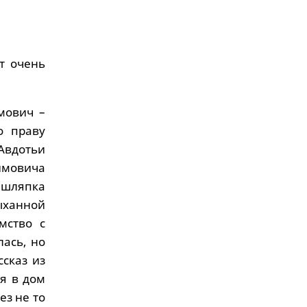
т очень
мович –
о праву
 Авдотьи
имовича
, шляпка
ыханной
мство с
ась, но
сказ из
ся в дом
ез не то