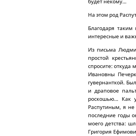
будет некому…
На этом род Распу
Благодаря таким
интересные и важ
Из письма Людми
простой крестья
спросите: откуда 
Ивановны Печерк
гувернанткой. Был
и драповое паль
роскошью… Как у
Распутиным, я не
последние годы о
моего детства: ш
Григория Ефимович