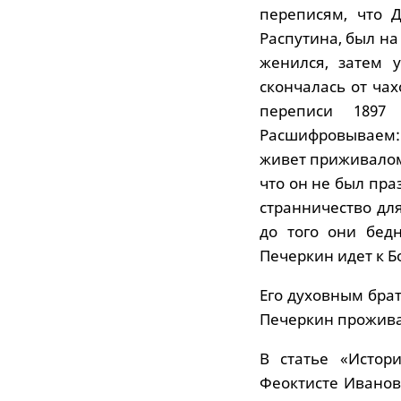
переписям, что 
Распутина, был на
женился, затем 
скончалась от чах
переписи 1897
Расшифровываем: 
живет приживалом
что он не был пр
странничество дл
до того они бедн
Печеркин идет к Б
Его духовным брат
Печеркин проживал
В статье «Истор
Феоктисте Иванов