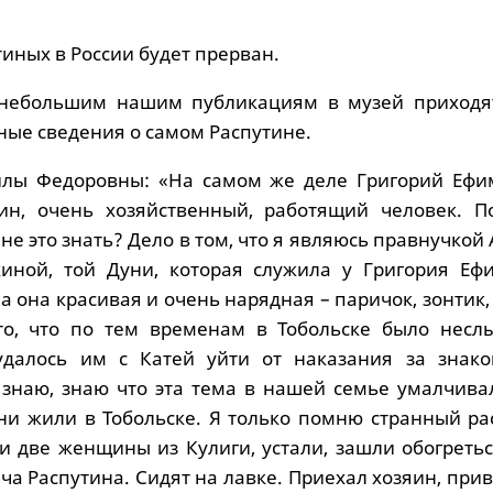
тиных в России будет прерван.
 небольшим нашим публикациям в музей приходя
ные сведения о самом Распутине.
лы Федоровны: «На самом же деле Григорий Ефи
нин, очень хозяйственный, работящий человек. П
мне это знать? Дело в том, что я являюсь правнучкой
иной, той Дуни, которая служила у Григория Еф
а она красивая и очень нарядная – паричок, зонтик
то, что по тем временам в Тобольске было несл
далось им с Катей уйти от наказания за знако
 знаю, знаю что эта тема в нашей семье умалчивал
ни жили в Тобольске. Я только помню странный рас
ли две женщины из Кулиги, устали, зашли обогреть
а Распутина. Сидят на лавке. Приехал хозяин, прив