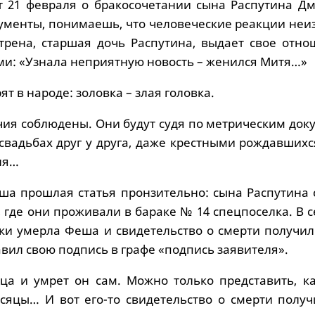
от 21 февраля о бракосочетании сына Распутина Дм
ументы, понимаешь, что человеческие реакции неи
трена, старшая дочь Распутина, выдает свое отно
ами: «Узнала неприятную новость – женился Митя…»
ят в народе: золовка – злая головка.
ия соблюдены. Они будут судя по метрическим док
свадьбах друг у друга, даже крестными рождавшихс
ня…
ша прошлая статья пронзительно: сына Распутина 
 где они проживали в бараке № 14 спецпоселка. В 
отки умерла Феша и свидетельство о смерти получи
вил свою подпись в графе «подпись заявителя».
ца и умрет он сам. Можно только представить, ка
сяцы… И вот его-то свидетельство о смерти получ