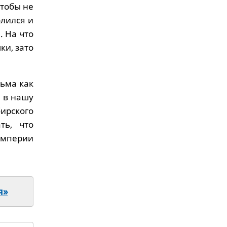
чтобы не
олился и
. На что
ки, зато
ьма как
й в нашу
ирского
ть, что
Империи
я»