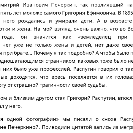
Дмитрий Иванович Печеркин, так повлиявший на
 пять лет моложе самого Григория Ефимовича. В 1895
у него рождались и умирали дети. А в возрасте
отки и жена. На мой взгляд, очень важно, что во 
 года, он значится как «земледелец при б
нет уже не только жены и детей, нет даже своег
 при брате… Почему я так подробно? А чтобы было 
аздношатающимся странником, каковых тоже было не
я них было уже профессией. Распутин говорил о та
ые доходятся, что ересь поселяется в их головах
огу от страшной трагичности своей судьбы.
ом и близким другом стал Григорий Распутин, впос
 у него.
ия одной фотографии» мы писали о снохе Расп
не Печеркиной. Приводили цитатой запись из метр