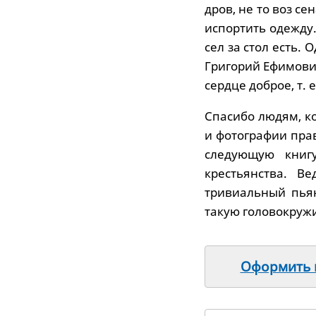
дров, не то воз се
испортить одежду.
сел за стол есть. 
Григорий Ефимович,
сердце доброе, т. 
Спасибо людям, к
и фотографии пра
следующую книгу
крестьянства. В
тривиальный пья
такую головокруж
Оформить п