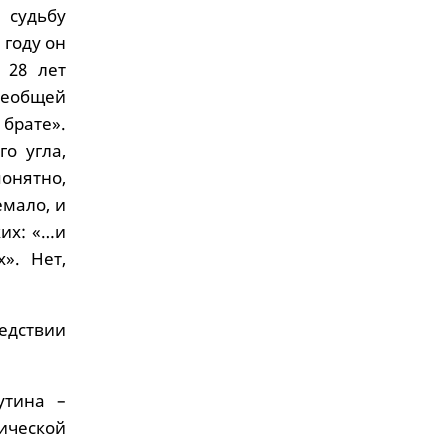
 судьбу
 году он
 28 лет
Всеобщей
рате».
о угла,
понятно,
мало, и
ких: «…и
». Нет,
ледствии
утина –
ической