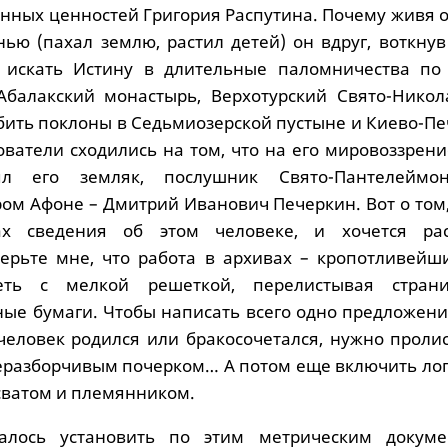
нных ценностей Григория Распутина. Почему живя 
нью (пахал землю, растил детей) он вдруг, воткну
ит искать Истину в длительные паломничества по
Абалакский монастырь, Верхотурский Свято-Никол
 бить поклоны в Седьмиозерской пустыне и Киево-П
ователи сходились на том, что на его мировоззрен
ял его земляк, послушник Свято-Пантелеймон
ром Афоне – Дмитрий Иванович Печеркин. Вот о том
х сведения об этом человеке, и хочется рас
ерьте мне, что работа в архивах – кропотливейши
еть с мелкой решеткой, перелистывая стран
ные бумаги. Чтобы написать всего одно предложени
 человек родился или бракосочетался, нужно проли
неразборчивым почерком… А потом еще включить лог
сватом и племянником.
алось установить по этим метрическим докум