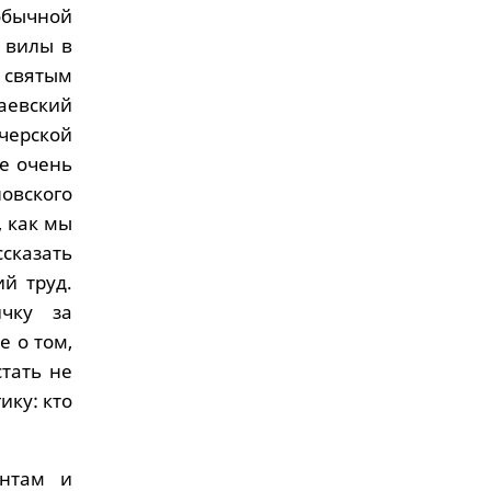
обычной
в вилы в
 святым
аевский
ечерской
ие очень
овского
, как мы
сказать
й труд.
ичку за
е о том,
стать не
ику: кто
ентам и