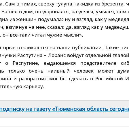
на. Сам в пимах, сверху тулупа накидка из брезента, 
 Зашел в дом, поздоровался, разделся, умылся, пом
Одна из женщин подумала: ну и взгляд, как у медведя
 взглянув на нее, сказал: да, взгляд как у медведуш
е. он все-таки читал чужие мысли».
оторые откликаются на наши публикации. Такие пис
внучки Распутина – Лоранс войдут отдельной главо
 о Распутине, выдающемся представителе сиб
едь только очень наивный человек может дума
ница и развратник мог бы сделать в Российской 
ительную карьеру.
одписку на газету «Тюменская область сегодн