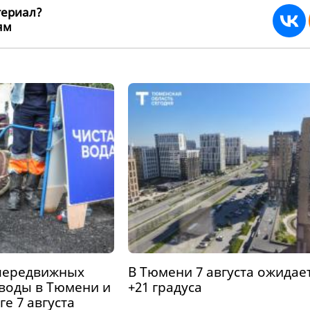
териал?
ьям
105653
передвижных
В Тюмени 7 августа ожидае
 воды в Тюмени и
+21 градуса
е 7 августа