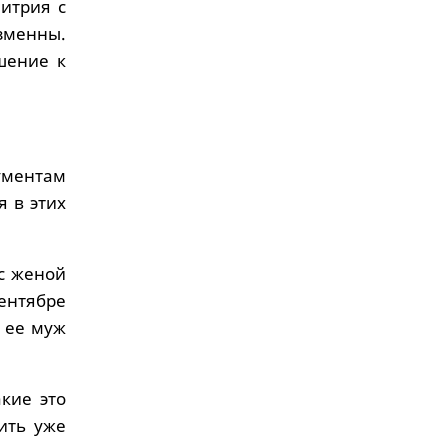
итрия с
зменны.
шение к
ументам
я в этих
с женой
сентябре
л ее муж
кие это
ить уже