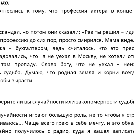
нко:
отнеслись к тому, что профессия актера в конце
кандал, но потом они сказали: «Раз ты решил – ид
профессию до сих пор, просто смирился. Мама виде
ка – бухгалтером, ведь считалось, что это пре
адовались, что я не уехал в Москву, не хотели от
там пропаду. Слава богу, что не уехал – неиз
ь судьба. Думаю, что родная земля и корни всег
тобы вырасти.
, верите ли вы случайности или закономерности судь
лучайности играют большую роль, не то чтобы я ст
иваюсь... Чаще всего грею в себе мечту, и это обя
чайно получилось с радио, куда я зашел записат