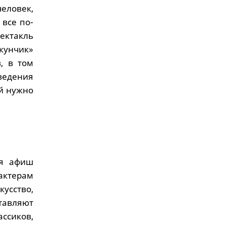
человек,
 все по-
ектакль
кунчик»
, в том
зведения
ей нужно
ия афиш
 актерам
кусство,
ставляют
ссиков,