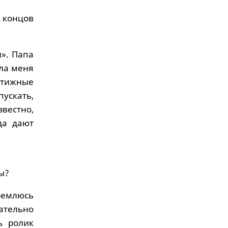
 концов
и». Папа
ла меня
стижные
пускать,
вестно,
да дают
бы?
ремлюсь
зательно
ь ролик