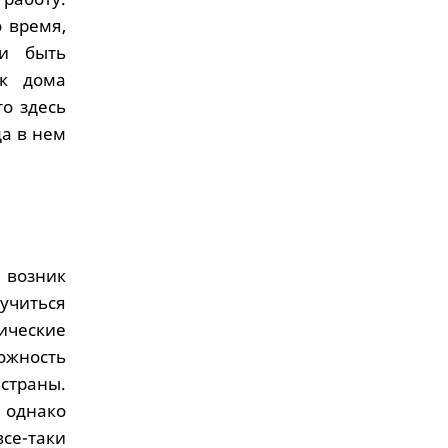
о время,
ли быть
ак дома
то здесь
да в нем
 возник
аучиться
ческие
ожность
страны.
, однако
все-таки