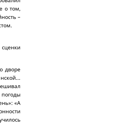
ровалил
е о том,
йность –
стом.
 сценки
во дворе
ской...
вешивал
 погоды
ень»: «А
лонности
училось