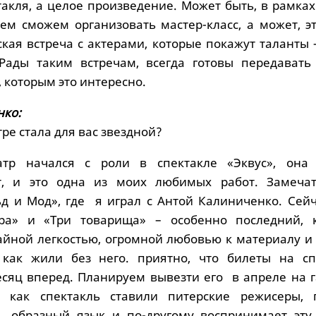
такля, а целое произведение. Может быть, в рамка
лем сможем организовать мастер-класс, а может, э
кая встреча с актерами, которые покажут таланты 
 Рады таким встречам, всегда готовы передавать
 которым это интересно.
нко:
тре стала для вас звездной?
тр начался с роли в спектакле «Эквус», она
т, и это одна из моих любимых работ. Замеча
ьд и Мод», где я играл с Антой Калиниченко. Сейч
ра» и «Три товарища» – особенно последний, 
айной легкостью, огромной любовью к материалу и 
 как жили без него. приятно, что билеты на сп
есяц вперед. Планируем вывезти его в апреле на г
к как спектакль ставили питерские режисеры, 
 образный язык и по-другому воспринимает эту 