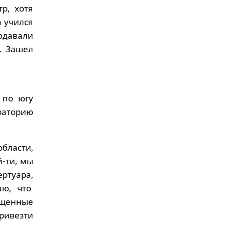
р, хотя
а учился
одавали
. Зашел
 по югу
раторию
области,
й-ти, мы
ртуара,
аю, что
щенные
привезти