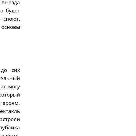
х выезда
то будет
– споют,
 основы
 до сих
тельный
ас могу
который
героям.
ектакль
астроли
публика
работу.