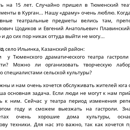
ть на 15 лет. Случайно пришел в Тюменский теат
менты в Курган... Нашу «драму» очень люблю. Когд
вные театральные предметы велись там, преп
лович Цодиков и Евгений Анатольевич Плавинский
и до сих пор никак оттуда выйти не могу...
о,
село Ильинка, Казанский район:
и у Тюменского драматического театра гастроли
сти? Можно ли организовать творческую лабо
со специалистами сельской культуры?
жны и нам очень хочется обслуживать жителей юга 
ша основная задача. Если люди не могут к нам при
ь к ним. Сейчас у театра период изменения репе
этом году и сможем выезжать на гастроли. Зн
етах очень хорошие дома культуры, осна
ову техники. Для нас это важно, так как хочется 