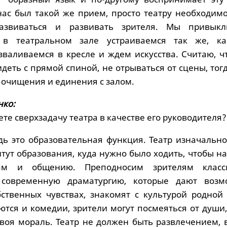
 нас был такой же прием, просто театру необходим
азвиваться и развивать зрителя. Мы привык
 в театральном зале устраиваемся так же, к
зваливаемся в кресле и ждем искусства. Считаю, ч
деть с прямой спиной, не отрываться от сцены, тог
 очищения и единения с залом.
нко:
ете сверхзадачу театра в качестве его руководителя?
дь это образовательная функция. Театр изначально
итут образования, куда нужно было ходить, чтобы н
м и общению. Преподносим зрителям класси
современную драматургию, которые дают возм
бственных чувствах, знакомят с культурой родной 
ются и комедии, зрители могут посмеяться от души
своя мораль. Театр не должен быть развлечением, 