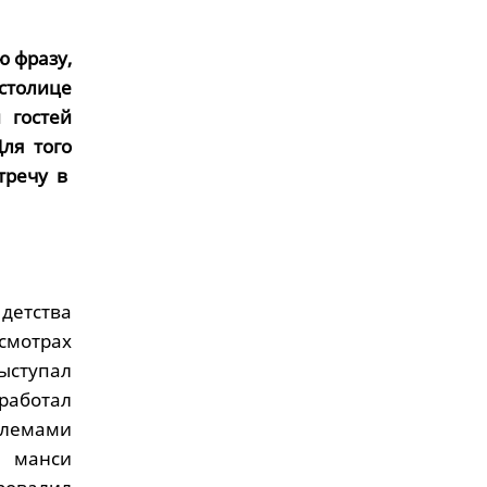
ю фразу,
столице
 гостей
ля того
тречу в
детства
мотрах
ыступал
работал
блемами
, манси