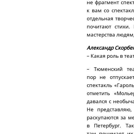
не фрагмент спек
к вам со спектак
отдельная творчес
почитают стихи.
мастерства людям,
Александр Скорбе
– Какая роль в теа
– Тюменский теа
пор не отпускае
спектакль «Гарол
отметить «Молье
давался с необыч
Не представляю,
раскупаются за м
в Петербург. Та
там понимает их