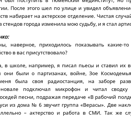
н был поступить в Тюменский мединститут, но п
гии. После этого шел по улице и увидел объявлени
ств набирает на актерское отделение. Чистая случа
 стендов города изменила мою судьбу, и я стал арти
нко:
ны, наверное, приходилось показывать какие-то
ство в вас присутствовало?
а, в школе, например, я писал пьесы и ставил их 
 они были о партизанах, войне, Зое Космодемьян
меня была своя радиостанция, на заборе раз
еновале подключал микрофон и читал сводку
соседей песни, подражая передаче «В рабочий полд
Дуси из дома № 6 звучит группа «Верасы». Две нак
аллельно – актерство и работа в СМИ. Так же сл