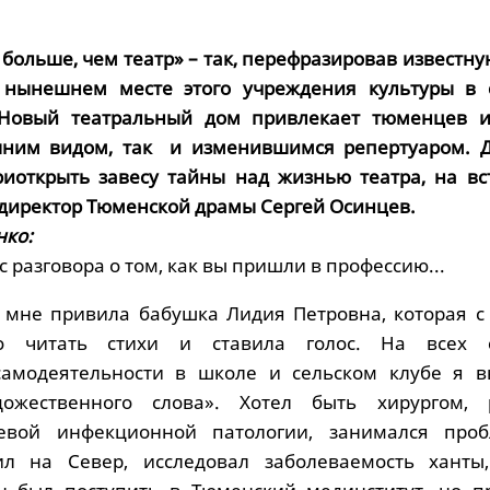
 больше, чем театр» – так, перефразировав известну
 нынешнем месте этого учреждения культуры в 
 Новый театральный дом привлекает тюменцев и
шним видом, так и изменившимся репертуаром. Д
иоткрыть завесу тайны над жизнью театра, на вс
директор Тюменской драмы Сергей Осинцев.
нко:
с разговора о том, как вы пришли в профессию...
 мне привила бабушка Лидия Петровна, которая с 
о читать стихи и ставила голос. На всех с
самодеятельности в школе и сельском клубе я в
ожественного слова». Хотел быть хирургом, 
евой инфекционной патологии, занимался про
дил на Север, исследовал заболеваемость ханты