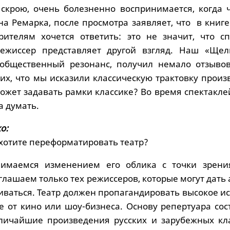
е скрою, очень болезненно воспринимается, когда 
на Ремарка, после просмотра заявляет, что в книге
рителям хочется ответить: это не значит, что сп
режиссер представляет другой взгляд. Наш «Щел
общественный резонанс, получил немало отзывов
ких, что мы исказили классическую трактовку прои
может задавать рамки классике? Во время спектакл
а думать.
о:
 хотите переформатировать театр?
нимаемся изменением его облика с точки зрен
глашаем только тех режиссеров, которые могут дать
ваться. Театр должен пропагандировать высокое ис
ие от кино или шоу-бизнеса. Основу репертуара со
личайшие произведения русских и зарубежных кла