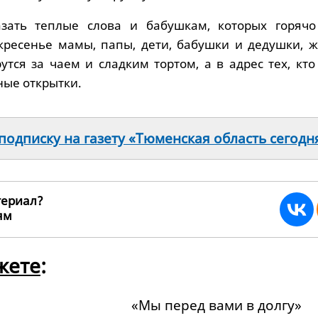
азать теплые слова и бабушкам, которых горячо
кресенье мамы, папы, дети, бабушки и дедушки, 
утся за чаем и сладким тортом, а в адрес тех, кто
ные открытки.
одписку на газету «Тюменская область сегодн
териал?
ьям
99670
жете
:
«Мы перед вами в долгу»