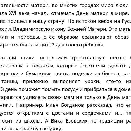
ательности матери, во многих городах мира люди 
ала XVI века начали отмечать День матери в мире.
ик пришел в нашу страну. Но испокон веков на Рус
оссии, Владимирскую икону Божией Матери. Это мат
емли и природы, с ее образом сравнивают образ
тарается быть защитой для своего ребенка.
итали стихи, исполнили трогательную песню 
зировали о подарках, которые бы хотели сделать д
открытки и бумажные цветы, поделки из бисера, ра
 танцы, прилежно выполняет уроки. Кто-то и
й день поможет помыть посуду и прибраться в доме
стараются удивлять своих мам не только в День ма
ники. Например, Илья Богданов рассказал, что е
уется открыткам с цветами и сердечками и... пя
носит из школы. А Вика Езовских по традиции р
глиняную чайную кружку.