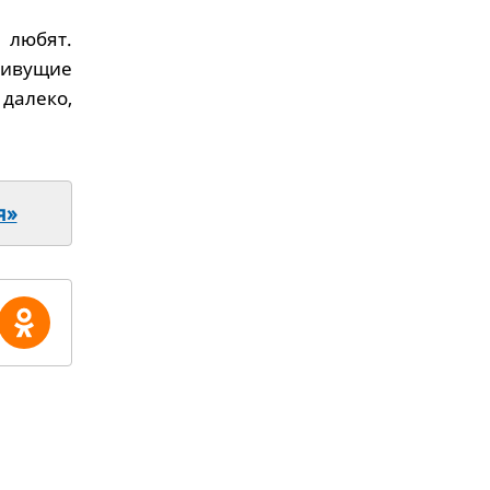
 любят.
живущие
 далеко,
я»