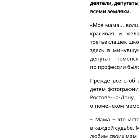
деятели, депутаты
всеми земляки.
«Моя мама... волш
красивая и жела
третьеклашек шко
здесь в минувшую
депутат Тюменск
по профессии было
Прежде всего об 
детям фотографии
Ростове-на-Дону
о тюменском мемо
– Мама – это ист
в каждой судьбе. 
любим своих мам и