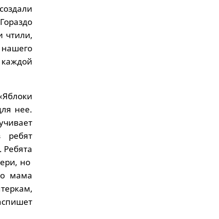
создали
 Гораздо
и чтили,
ь нашего
 каждой
«Яблоки
ля нее.
зучивает
з ребят
. Ребята
тери, но
го мама
теркам,
аспишет