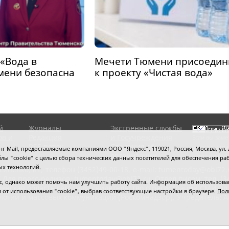
«Вода в
Мечети Тюмени присоедин
мени безопасна
к проекту «Чистая вода»
й
Журналы
Экстренные службы
ов и
Редакция
и Госучреждения
Если вы заме
RSS поток
Сведения об
выделите мы
 Mail, предоставляемые компаниями ООО "Яндекс", 119021, Россия, Москва, ул. Л
организации
нажмите
Ctrl
 файлы "cookie" с целью сбора технических данных посетителей для обеспечения
ых технологий.
сипенко, 81,
телефон (3452)49-00-18,
e-mail: tumentoday@obl72.
 Для пресс-релизов: tumentoday@obl72.ru. Отдел писем: тел. (345
 однако может помочь нам улучшить работу сайта. Информация об использовани
енская область сегодня», свидетельство о регистрации СМИ Эл
ся от использования "cookie", выбрав соответствующие настройки в браузере.
Пол
логий и массовых коммуникаций (Роскомнадзор). Учредитель: