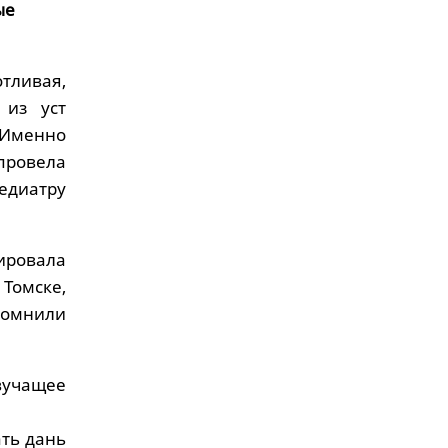
ые
отливая,
 из уст
 Именно
провела
едиатру
ировала
 Томске,
помнили
вучащее
ать дань