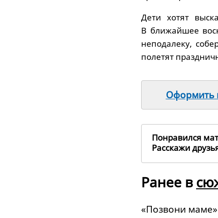
Дети хотят выск
В ближайшее вос
неподалеку, собер
полетят празднич
Оформить п
Понравился ма
Расскажи друз
Ранее в
сю
«Позвони маме»