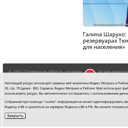
Галина Шарухо: 
резервуарах Тю
для населения»
© АНО «Тюменская область сегодня»,
Архив новосте
2002-2026 г.
Новости город
районов ТО
Настоящий ресурс использует сервисы веб-аналитики Яндекс Метрика и Рейтинг
39, стр. 79 (далее - ВК). Сервисы Яндекс Метрика и Рейтинг Mail используют
использовать ресурс, Вы автоматически соглашаетесь с использованием данн
Главный редактор Рябков А.В.
Редакция: 625002, Тюмень, О
Адрес для писем: 625000, Россия, Тюмень, Почтамт, а/я 371.
Собранная при помощи "cookie" информация не может идентифицировать вас,
Регистрация СМИ: Сетевое издание «Интернет-газета «Тюм
Яндексу и ВК и храниться на серверах Яндекса и ВК в РФ. Вы можете отказать
службой по надзору в сфере связи, информационных техно
«Тюменская область сегодня».
Политика оператора
Закрыть