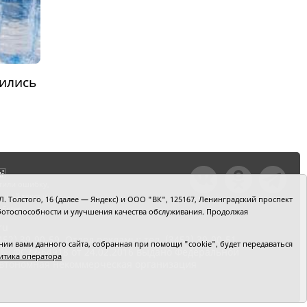
ились
тили ошибку,
шкой текст и
. Толстого, 16 (далее — Яндекс) и ООО "ВК", 125167, Ленинградский проспект
+Enter
 работоспособности и улучшения качества обслуживания. Продолжая
ru
2) 39-90-59. Отдел рекламы: тел. (3452) 39-90-51.
и вами данного сайта, собранная при помощи "cookie", будет передаваться
 № ФС77-64918 от 24.02.2016 выдано Федеральной
итика оператора
 Автономная некоммерческая организация