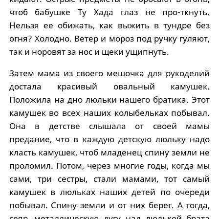
чтоб бабушке Ту Хада глаз не про-ткнуть.
Нельзя ее обижать, как выжить в тундре без
огня? Холодно. Ветер и мороз под ручку гуляют,
так и норовят за нос и щеки ущипнуть.
Затем мама из своего мешочка для рукоделий
достала красивый овальный камушек.
Положила на дно люльки нашего братика. Этот
камушек во всех наших колыбельках побывал.
Она в детстве слышала от своей мамы
предание, что в каждую детскую люльку надо
класть камушек, чтоб младенец спину земли не
проломил. Потом, через многие годы, когда мы
сами, три сестры, стали мамами, тот самый
камушек в люльках наших детей по очереди
побывал. Спину земли и от них берег. А тогда,
сеяр, металлическую дугу над люлькой брата