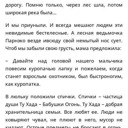
дорогу. Помню только, через лес шла, потом
широкая река была…
И мы приуныли. И всегда мешают людям эти
невидимые бестелесные. А лесная ведьмочка
Парнэко везде ивсюду свой немытый нос сует.
Чтоб мы забыли свою грусть, мама предложила:
– Давайте над головой нашего мальчика
повесим куропачью лапку и пожелаем, когда
станет взрослым охотником, был быстроногим,
как куропатка.
В люльку положили спички. Спички – частица
души Ту Хада – Бабушки Огонь. Ту Хада – добрая
хранительница семьи. Все любят ее. Люди не
ковыряют чувал, не плюют в него, мусор не
кидают. Острые предметы не бросают в огонь,