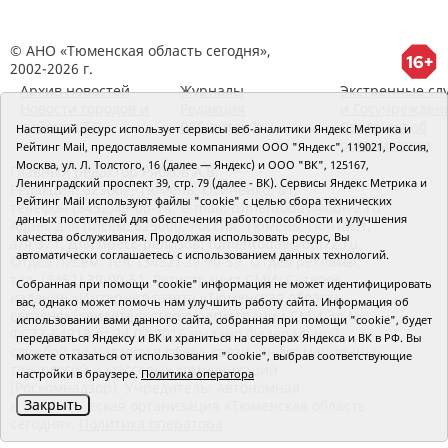
© АНО «Тюменская область сегодня»,
2002-2026 г.
Архив новостей
Журналы
Экстренные сл
Новости городов и
Редакция
и Госучрежден
районов ТО
RSS поток
Сведения об
Настоящий ресурс использует сервисы веб-аналитики Яндекс Метрика и
организации
Рейтинг Mail, предоставляемые компаниями ООО "Яндекс", 119021, Россия,
Москва, ул. Л. Толстого, 16 (далее — Яндекс) и ООО "ВК", 125167,
Главный редактор Рябков А.В.
Ленинградский проспект 39, стр. 79 (далее - ВК). Сервисы Яндекс Метрика и
Редакция: 625002, Тюмень, Осипенко, 81,
Рейтинг Mail используют файлы "cookie" с целью сбора технических
телефон (3452)49-00-18,
e-mail: tumentoday@obl72.ru
данных посетителей для обеспечения работоспособности и улучшения
Адрес для писем: 625000, Россия, Тюмень, Почтамт,
качества обслуживания. Продолжая использовать ресурс, Вы
а/я 371. Для пресс-релизов: tumentoday@obl72.ru.
автоматически соглашаетесь с использованием данных технологий.
Отдел писем: тел. (3452) 39-90-59. Отдел рекламы:
тел. (3452) 39-90-51. Регистрация СМИ: Сетевое
Собранная при помощи "cookie" информация не может идентифицировать
издание «Интернет-газета «Тюменская область
вас, однако может помочь нам улучшить работу сайта. Информация об
сегодня», свидетельство о регистрации СМИ Эл №
использовании вами данного сайта, собранная при помощи "cookie", будет
ФС77-64918 от 24.02.2016 выдано Федеральной
передаваться Яндексу и ВК и храниться на серверах Яндекса и ВК в РФ. Вы
службой по надзору в сфере связи, информационных
можете отказаться от использования "cookie", выбрав соответствующие
технологий и массовых коммуникаций
настройки в браузере.
Политика оператора
(Роскомнадзор). Учредитель: Автономная
Закрыть
некоммерческая организация «Тюменская область
сегодня».
Политика оператора