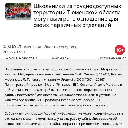
Школьники из труднодоступных
территорий Тюменской области
могут выиграть оснащение для
своих первичных отделений
© АНО «Тюменская область сегодня»,
2002-2026 г.
Архив новостей
Журналы
Экстренные сл
Новости городов и
Редакция
и Госучрежден
районов ТО
RSS поток
Сведения об
Настоящий ресурс использует сервисы веб-аналитики Яндекс Метрика и
организации
Рейтинг Mail, предоставляемые компаниями ООО "Яндекс", 119021, Россия,
Москва, ул. Л. Толстого, 16 (далее — Яндекс) и ООО "ВК", 125167,
Главный редактор Рябков А.В.
Ленинградский проспект 39, стр. 79 (далее - ВК). Сервисы Яндекс Метрика и
Редакция: 625002, Тюмень, Осипенко, 81,
Рейтинг Mail используют файлы "cookie" с целью сбора технических
телефон (3452)49-00-18,
e-mail: tumentoday@obl72.ru
данных посетителей для обеспечения работоспособности и улучшения
Адрес для писем: 625000, Россия, Тюмень, Почтамт,
качества обслуживания. Продолжая использовать ресурс, Вы
а/я 371. Для пресс-релизов: tumentoday@obl72.ru.
автоматически соглашаетесь с использованием данных технологий.
Отдел писем: тел. (3452) 39-90-59. Отдел рекламы:
тел. (3452) 39-90-51. Регистрация СМИ: Сетевое
Собранная при помощи "cookie" информация не может идентифицировать
издание «Интернет-газета «Тюменская область
вас, однако может помочь нам улучшить работу сайта. Информация об
сегодня», свидетельство о регистрации СМИ Эл №
использовании вами данного сайта, собранная при помощи "cookie", будет
ФС77-64918 от 24.02.2016 выдано Федеральной