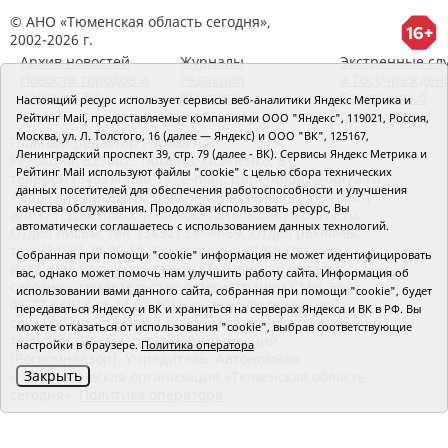
© АНО «Тюменская область сегодня»,
2002-2026 г.
Архив новостей
Журналы
Экстренные сл
Новости городов и
Редакция
и Госучрежден
районов ТО
RSS поток
Сведения об
Настоящий ресурс использует сервисы веб-аналитики Яндекс Метрика и
организации
Рейтинг Mail, предоставляемые компаниями ООО "Яндекс", 119021, Россия,
Москва, ул. Л. Толстого, 16 (далее — Яндекс) и ООО "ВК", 125167,
Главный редактор Рябков А.В.
Ленинградский проспект 39, стр. 79 (далее - ВК). Сервисы Яндекс Метрика и
Редакция: 625002, Тюмень, Осипенко, 81,
Рейтинг Mail используют файлы "cookie" с целью сбора технических
телефон (3452)49-00-18,
e-mail: tumentoday@obl72.ru
данных посетителей для обеспечения работоспособности и улучшения
Адрес для писем: 625000, Россия, Тюмень, Почтамт,
качества обслуживания. Продолжая использовать ресурс, Вы
а/я 371. Для пресс-релизов: tumentoday@obl72.ru.
автоматически соглашаетесь с использованием данных технологий.
Отдел писем: тел. (3452) 39-90-59. Отдел рекламы:
тел. (3452) 39-90-51. Регистрация СМИ: Сетевое
Собранная при помощи "cookie" информация не может идентифицировать
издание «Интернет-газета «Тюменская область
вас, однако может помочь нам улучшить работу сайта. Информация об
сегодня», свидетельство о регистрации СМИ Эл №
использовании вами данного сайта, собранная при помощи "cookie", будет
ФС77-64918 от 24.02.2016 выдано Федеральной
передаваться Яндексу и ВК и храниться на серверах Яндекса и ВК в РФ. Вы
службой по надзору в сфере связи, информационных
можете отказаться от использования "cookie", выбрав соответствующие
технологий и массовых коммуникаций
настройки в браузере.
Политика оператора
(Роскомнадзор). Учредитель: Автономная
Закрыть
некоммерческая организация «Тюменская область
сегодня».
Политика оператора