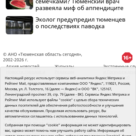
семечками? Тюменский врач
развеяла миф об аппендиците
Эколог предупредил тюменцев
о последствиях паводка
© АНО «Тюменская область сегодня»,
2002-2026 г.
Архив новостей
Журналы
Экстренные сл
Новости городов и
Редакция
и Госучрежден
районов ТО
RSS поток
Сведения об
Настоящий ресурс использует сервисы веб-аналитики Яндекс Метрика и
организации
Рейтинг Mail, предоставляемые компаниями ООО "Яндекс", 119021, Россия,
Москва, ул. Л. Толстого, 16 (далее — Яндекс) и ООО "ВК", 125167,
Главный редактор Рябков А.В.
Ленинградский проспект 39, стр. 79 (далее - ВК). Сервисы Яндекс Метрика и
Редакция: 625002, Тюмень, Осипенко, 81,
Рейтинг Mail используют файлы "cookie" с целью сбора технических
телефон (3452)49-00-18,
e-mail: tumentoday@obl72.ru
данных посетителей для обеспечения работоспособности и улучшения
Адрес для писем: 625000, Россия, Тюмень, Почтамт,
качества обслуживания. Продолжая использовать ресурс, Вы
а/я 371. Для пресс-релизов: tumentoday@obl72.ru.
автоматически соглашаетесь с использованием данных технологий.
Отдел писем: тел. (3452) 39-90-59. Отдел рекламы:
тел. (3452) 39-90-51. Регистрация СМИ: Сетевое
Собранная при помощи "cookie" информация не может идентифицировать
издание «Интернет-газета «Тюменская область
вас, однако может помочь нам улучшить работу сайта. Информация об
сегодня», свидетельство о регистрации СМИ Эл №
использовании вами данного сайта, собранная при помощи "cookie", будет