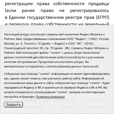
регистрацию права собственности продавца
(если ранее право не регистрировалось
в Едином государственном реестре прав (ЕГРП)
и перехода права собственности на земельный
участок;
Настоящий ресурс использует сервисы веб-аналитики Яндекс Метрика и
2) заявление от покупателя (либо
Рейтинг Mail, предоставляемые компаниями ООО "Яндекс", 119021, Россия,
Москва, ул. Л. Толстого, 16 (далее — Яндекс) и ООО "ВК", 125167,
представителя покупателя по нотариально
Ленинградский проспект 39, стр. 79 (далее - ВК). Сервисы Яндекс Метрика и
удостоверенной доверенности)
Рейтинг Mail используют файлы "cookie" с целью сбора технических
данных посетителей для обеспечения работоспособности и улучшения
на государственную регистрацию права
качества обслуживания. Продолжая использовать ресурс, Вы
собственности покупателя;
автоматически соглашаетесь с использованием данных технологий.
3) платежный документ, подтверждающий
Собранная при помощи "cookie" информация не может идентифицировать
уплату покупателем государственной пошлины
вас, однако может помочь нам улучшить работу сайта. Информация об
использовании вами данного сайта, собранная при помощи "cookie", будет
за государственную регистрацию права
передаваться Яндексу и ВК и храниться на серверах Яндекса и ВК в РФ. Вы
в размере 200 рублей;
можете отказаться от использования "cookie", выбрав соответствующие
настройки в браузере.
Политика оператора
4) правоустанавливающий документ,
Закрыть
подтверждающий права продавца
на земельный участок; предоставление