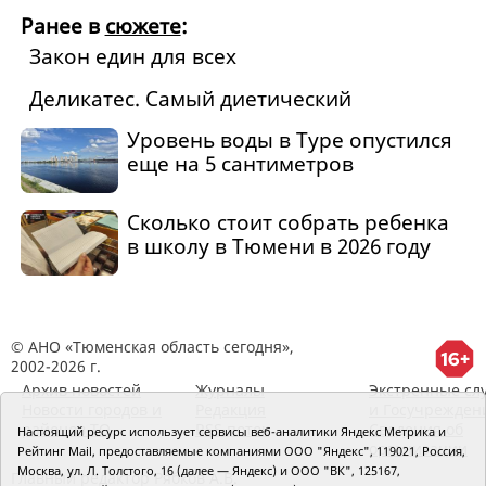
Ранее в
сюжете
:
Закон един для всех
Деликатес. Самый диетический
Уровень воды в Туре опустился
еще на 5 сантиметров
Сколько стоит собрать ребенка
в школу в Тюмени в 2026 году
© АНО «Тюменская область сегодня»,
2002-2026 г.
Архив новостей
Журналы
Экстренные сл
Новости городов и
Редакция
и Госучрежден
районов ТО
RSS поток
Сведения об
Настоящий ресурс использует сервисы веб-аналитики Яндекс Метрика и
организации
Рейтинг Mail, предоставляемые компаниями ООО "Яндекс", 119021, Россия,
Москва, ул. Л. Толстого, 16 (далее — Яндекс) и ООО "ВК", 125167,
Главный редактор Рябков А.В.