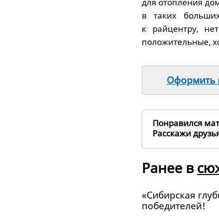
для отопления до
в таких больши
к райцентру, не
положительные, хо
Оформить п
Понравился ма
Расскажи друз
Ранее в
сю
«Сибирская глуб
победителей!