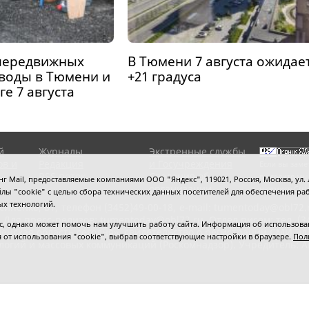
передвижных
В Тюмени 7 августа ожидае
 воды в Тюмени и
+21 градуса
е 7 августа
й
Журналы
Экстренные службы
ов и
Редакция
и Госучреждения
Если вы заме
RSS поток
Сведения об
выделите мы
 Mail, предоставляемые компаниями ООО "Яндекс", 119021, Россия, Москва, ул. Л
организации
нажмите
Ctrl
 файлы "cookie" с целью сбора технических данных посетителей для обеспечения
ых технологий.
сипенко, 81,
телефон (3452)49-00-18,
e-mail: tumentoday@obl72.
 Для пресс-релизов: tumentoday@obl72.ru. Отдел писем: тел. (345
 однако может помочь нам улучшить работу сайта. Информация об использовани
енская область сегодня», свидетельство о регистрации СМИ Эл
ся от использования "cookie", выбрав соответствующие настройки в браузере.
Пол
логий и массовых коммуникаций (Роскомнадзор). Учредитель: