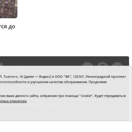
тся до
тили ошибку,
шкой текст и
. Толстого, 16 (далее — Яндекс) и ООО "ВК", 125167, Ленинградский проспект
+Enter
 работоспособности и улучшения качества обслуживания. Продолжая
ru
2) 39-90-59. Отдел рекламы: тел. (3452) 39-90-51.
и вами данного сайта, собранная при помощи "cookie", будет передаваться
 № ФС77-64918 от 24.02.2016 выдано Федеральной
итика оператора
 Автономная некоммерческая организация