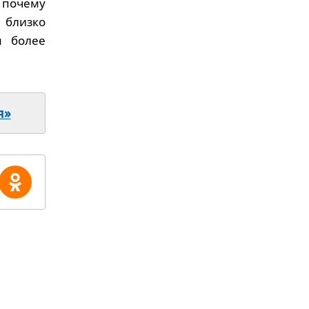
 почему
 близко
м более
я»