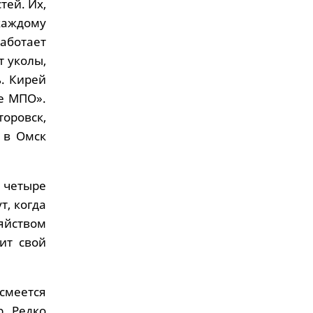
тей. Их,
 каждому
аботает
т уколы,
. Кирей
е МПО».
оровск,
 в Омск
 четыре
т, когда
яйством
ит свой
 смеется
. Редко