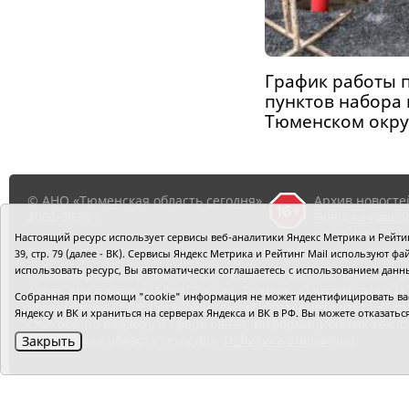
График работы 
пунктов набора
Тюменском округ
© АНО «Тюменская область сегодня»,
Архив новосте
2002-2026 г.
Новости город
районов ТО
Настоящий ресурс использует сервисы веб-аналитики Яндекс Метрика и Рейтинг
39, стр. 79 (далее - ВК). Сервисы Яндекс Метрика и Рейтинг Mail используют
использовать ресурс, Вы автоматически соглашаетесь с использованием данн
Главный редактор Рябков А.В.
Редакция: 625002, Тюмень, О
Адрес для писем: 625000, Россия, Тюмень, Почтамт, а/я 371.
Собранная при помощи "cookie" информация не может идентифицировать вас,
Регистрация СМИ: Сетевое издание «Интернет-газета «Тюм
Яндексу и ВК и храниться на серверах Яндекса и ВК в РФ. Вы можете отказать
службой по надзору в сфере связи, информационных техно
«Тюменская область сегодня».
Политика оператора
Закрыть