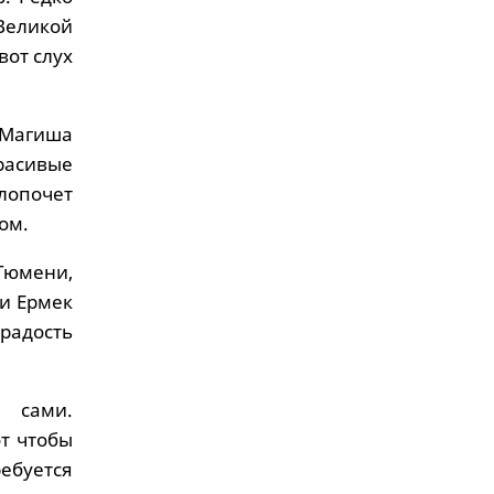
Великой
вот слух
 Магиша
красивые
хлопочет
ом.
Тюмени,
 и Ермек
радость
 сами.
от чтобы
ебуется