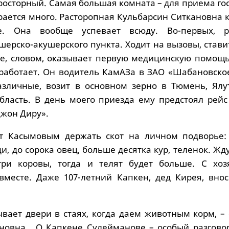
росторный. Самая большая комната – для приема гос
ирается много. Расторопная Кульбарсин Ситкановна
е. Она вообще успевает всюду. Во-первых, р
ерско-акушерского пункта. Ходит на вызовы, стави
е, словом, оказывает первую медицинскую помощь
работает. Он водитель КамАЗа в ЗАО «Шабановско
зличные, возит в основном зерно в Тюмень, Ялут
бласть. В день моего приезда ему предстоял рейс
Джон Диру».
т Касымовым держать скот на личном подворье:
и, до сорока овец, больше десятка кур, теленок. Жду
три коровы, тогда и телят будет больше. С хоз
вместе. Даже 107-летний Капкен, дед Кирея, внос
ывает двери в стаях, когда даем животным корм, –
новна. О Капкене Сулейманове – особый разговор