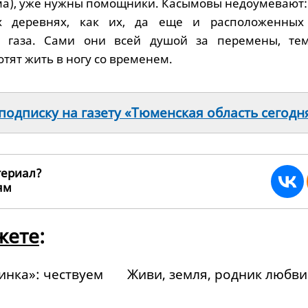
ма), уже нужны помощники. Касымовы недоумевают:
х деревнях, как их, да еще и расположенных
т газа. Сами они всей душой за перемены, те
тят жить в ногу со временем.
одписку на газету «Тюменская область сегодн
териал?
ьям
88705
жете
:
инка»: чествуем
Живи, земля, родник любви