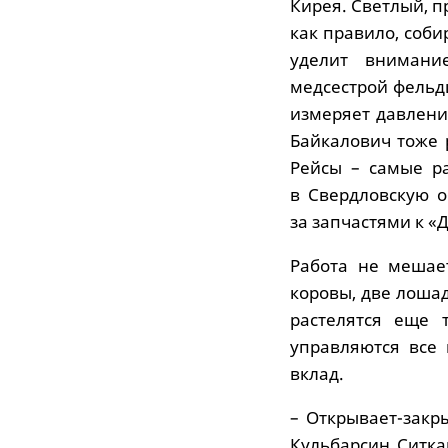
Кирея. Светлый, п
как правило, соб
уделит внимани
медсестрой фельдш
измеряет давлени
Байкалович тоже 
Рейсы – самые ра
в Свердловскую о
за запчастями к «
Работа не мешае
коровы, две лошад
растелятся еще 
управляются все 
вклад.
– Открывает-закр
Кульбарсин Ситка