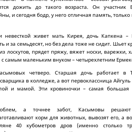
ится дожить до такого возраста. Он участник 
ны, и сегодня бодр, у него отличная память, только 
и невесткой живет мать Кирея, дочь Капкена –
ть и за семьдесят, но без дела тоже не сидит. Шьет 
из лоскутов, прядет пряжу, вяжет носки, варежки, 
я с самым маленьким внуком – четырехлетним Ермек
асымовых четверо. Старшая дочь работает в 
осварщика в колледже, а вот первоклассница Айгуль
пой и мамой. Эти кровиночки – самая большая 
роблем, а точнее забот, Касымовы решают
аготавливают корм для животных, вывозят его, а в
ляне 40 кубометров дров (именно столько тр