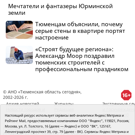
Мечтатели и фантазеры Юрминской
земли
Тюменцам объяснили, почему
серые стены в квартире портят
настроение
«Строят будущее региона»:
Александр Моор поздравил
тюменских строителей с
профессиональным праздником
© АНО «Тюменская область сегодня»,
2002-2026 г.
Архив новостей
Журналы
Экстренные сл
Новости городов и
Редакция
и Госучрежден
районов ТО
RSS поток
Сведения об
Настоящий ресурс использует сервисы веб-аналитики Яндекс Метрика и
организации
Рейтинг Mail, предоставляемые компаниями ООО "Яндекс", 119021, Россия,
Москва, ул. Л. Толстого, 16 (далее — Яндекс) и ООО "ВК", 125167,
Главный редактор Рябков А.В.
Ленинградский проспект 39, стр. 79 (далее - ВК). Сервисы Яндекс Метрика и
Редакция: 625002, Тюмень, Осипенко, 81,