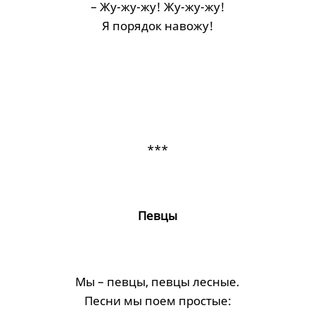
– Жу-жу-жу! Жу-жу-жу!
Я порядок навожу!
***
Певцы
Мы – певцы, певцы лесные.
Песни мы поем простые: