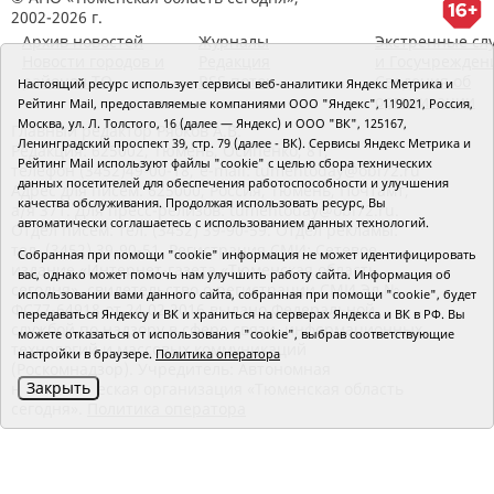
2002-2026 г.
Архив новостей
Журналы
Экстренные сл
Новости городов и
Редакция
и Госучрежден
районов ТО
RSS поток
Сведения об
Настоящий ресурс использует сервисы веб-аналитики Яндекс Метрика и
организации
Рейтинг Mail, предоставляемые компаниями ООО "Яндекс", 119021, Россия,
Москва, ул. Л. Толстого, 16 (далее — Яндекс) и ООО "ВК", 125167,
Главный редактор Рябков А.В.
Ленинградский проспект 39, стр. 79 (далее - ВК). Сервисы Яндекс Метрика и
Редакция: 625002, Тюмень, Осипенко, 81,
Рейтинг Mail используют файлы "cookie" с целью сбора технических
телефон (3452)49-00-18,
e-mail: tumentoday@obl72.ru
данных посетителей для обеспечения работоспособности и улучшения
Адрес для писем: 625000, Россия, Тюмень, Почтамт,
качества обслуживания. Продолжая использовать ресурс, Вы
а/я 371. Для пресс-релизов: tumentoday@obl72.ru.
автоматически соглашаетесь с использованием данных технологий.
Отдел писем: тел. (3452) 39-90-59. Отдел рекламы:
тел. (3452) 39-90-51. Регистрация СМИ: Сетевое
Собранная при помощи "cookie" информация не может идентифицировать
издание «Интернет-газета «Тюменская область
вас, однако может помочь нам улучшить работу сайта. Информация об
сегодня», свидетельство о регистрации СМИ Эл №
использовании вами данного сайта, собранная при помощи "cookie", будет
ФС77-64918 от 24.02.2016 выдано Федеральной
передаваться Яндексу и ВК и храниться на серверах Яндекса и ВК в РФ. Вы
службой по надзору в сфере связи, информационных
можете отказаться от использования "cookie", выбрав соответствующие
технологий и массовых коммуникаций
настройки в браузере.
Политика оператора
(Роскомнадзор). Учредитель: Автономная
Закрыть
некоммерческая организация «Тюменская область
сегодня».
Политика оператора