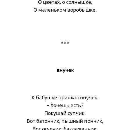
О цветах, о солнышке,
О маленьком воробышке.
***
внучек
К бабушке приехал внучек.
– Хочешь есть?
Покушай супчик.
Вот батончик, пышный пончик,
Вот огурчик, баклажанчик.