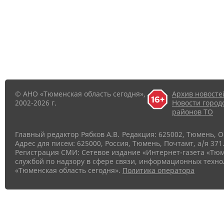
© АНО «Тюменская область сегодня»,
Архив новосте
2002-2026 г.
Новости город
районов ТО
Главный редактор Рябков А.В.
Редакция: 625002, Тюмень, О
Адрес для писем: 625000, Россия, Тюмень, Почтамт, а/я 371.
Регистрация СМИ: Сетевое издание «Интернет-газета «Тюм
службой по надзору в сфере связи, информационных техно
«Тюменская область сегодня».
Политика оператора