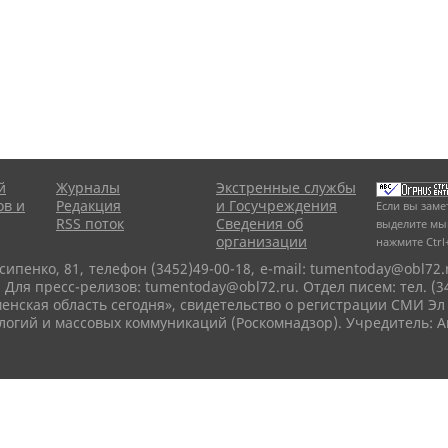
й
Журналы
Экстренные службы
ов и
Редакция
и Госучреждения
Если вы заме
RSS поток
Сведения об
выделите мы
организации
нажмите
Ctrl
сипенко, 81,
телефон (3452)49-00-18,
e-mail: tumentoday@obl72.
 Для пресс-релизов: tumentoday@obl72.ru. Отдел писем: тел. (345
енская область сегодня», свидетельство о регистрации СМИ Эл
логий и массовых коммуникаций (Роскомнадзор). Учредитель: