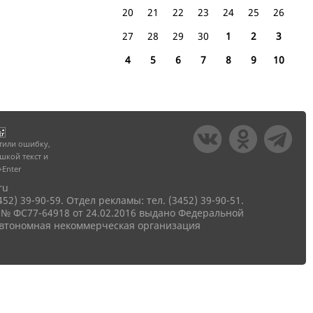
20
21
22
23
24
25
26
27
28
29
30
1
2
3
4
5
6
7
8
9
10
тили ошибку,
шкой текст и
+Enter
ru
2) 39-90-59. Отдел рекламы: тел. (3452) 39-90-51.
 № ФС77-64918 от 24.02.2016 выдано Федеральной
 Автономная некоммерческая организация