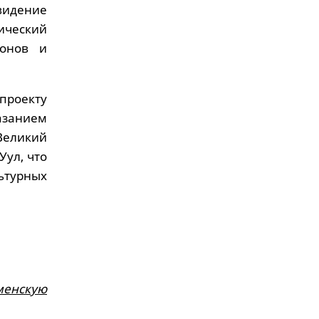
 видение
нический
ионов и
проекту
азанием
Великий
Уул, что
ьтурных
менскую