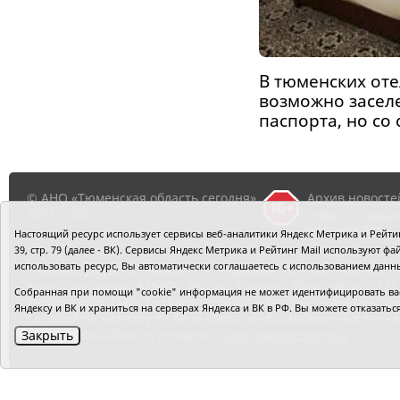
В тюменских оте
возможно засел
паспорта, но со
© АНО «Тюменская область сегодня»,
Архив новосте
2002-2026 г.
Новости город
районов ТО
Настоящий ресурс использует сервисы веб-аналитики Яндекс Метрика и Рейтинг
39, стр. 79 (далее - ВК). Сервисы Яндекс Метрика и Рейтинг Mail используют
использовать ресурс, Вы автоматически соглашаетесь с использованием данн
Главный редактор Рябков А.В.
Редакция: 625002, Тюмень, О
Адрес для писем: 625000, Россия, Тюмень, Почтамт, а/я 371.
Собранная при помощи "cookie" информация не может идентифицировать вас,
Регистрация СМИ: Сетевое издание «Интернет-газета «Тюм
Яндексу и ВК и храниться на серверах Яндекса и ВК в РФ. Вы можете отказать
службой по надзору в сфере связи, информационных техно
«Тюменская область сегодня».
Политика оператора
Закрыть