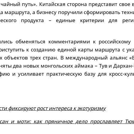
 чайный путь». Китайская сторона представит свое
да маршрута, а бизнесу поручили сформировать тех
ческого продукта – единые критерии для рег
ились обменяться комментариями к российскому 
иступить к созданию единой карты маршрута с ук
их объектов трех стран. В международный альянс «
яты два новых монгольских аймака – Тув и Дархан-
фию и усиливает практическую базу для кросс-кул
ти фиксируют рост интереса к экотуризму
ссан и моти: как пряничное дело прославляет Тю