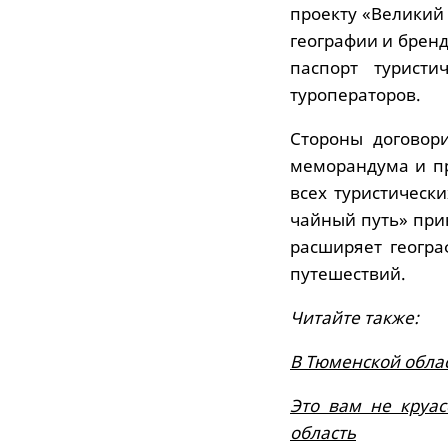
проекту «Великий
географии и брен
паспорт туристи
туроператоров.
Стороны договор
меморандума и пр
всех туристическ
чайный путь» прин
расширяет геогра
путешествий.
Читайте также:
В Тюменской облас
Это вам не круа
область