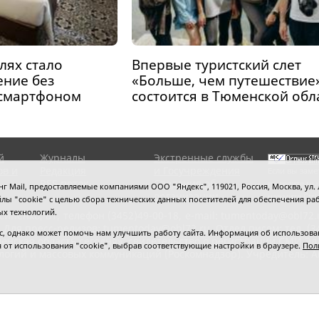
лях стало
Впервые туристский слет
ение без
«Больше, чем путешествие
 смартфоном
состоится в Тюменской обл
й
Журналы
Экстренные службы
ов и
Редакция
и Госучреждения
Если вы заме
RSS поток
Сведения об
выделите мы
 Mail, предоставляемые компаниями ООО "Яндекс", 119021, Россия, Москва, ул. Л
организации
нажмите
Ctrl
 файлы "cookie" с целью сбора технических данных посетителей для обеспечения
ых технологий.
сипенко, 81,
телефон (3452)49-00-18,
e-mail: tumentoday@obl72.
 Для пресс-релизов: tumentoday@obl72.ru. Отдел писем: тел. (345
 однако может помочь нам улучшить работу сайта. Информация об использовани
енская область сегодня», свидетельство о регистрации СМИ Эл
ся от использования "cookie", выбрав соответствующие настройки в браузере.
Пол
логий и массовых коммуникаций (Роскомнадзор). Учредитель: