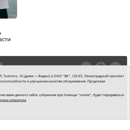
»
асти
тили ошибку,
шкой текст и
. Толстого, 16 (далее — Яндекс) и ООО "ВК", 125167, Ленинградский проспект
+Enter
 работоспособности и улучшения качества обслуживания. Продолжая
ru
2) 39-90-59. Отдел рекламы: тел. (3452) 39-90-51.
и вами данного сайта, собранная при помощи "cookie", будет передаваться
 № ФС77-64918 от 24.02.2016 выдано Федеральной
итика оператора
 Автономная некоммерческая организация