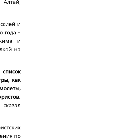
 Алтай,
ссией и
 года –
ежима и
лкой на
 список
ры, как
амолеты,
ристов.
–
сказал
стских
ения по