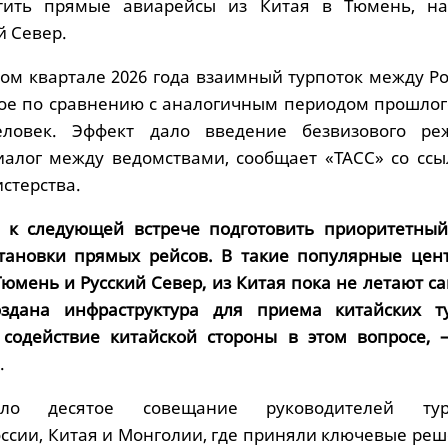
тить прямые авиарейсы из Китая в Тюмень, на
й Север.
ом квартале 2026 года взаимный турпоток между Ро
ое по сравнению с аналогичным периодом прошлого
еловек. Эффект дало введение безвизового р
алог между ведомствами, сообщает «ТАСС» со ссы
стерства.
 к следующей встрече подготовить приоритетный
тановки прямых рейсов. В такие популярные цент
Тюмень и Русский Север, из Китая пока не летают с
здана инфраструктура для приема китайских ту
содействие китайской стороны в этом вопросе, 
.
ло десятое совещание руководителей тури
ссии, Китая и Монголии, где приняли ключевые реш