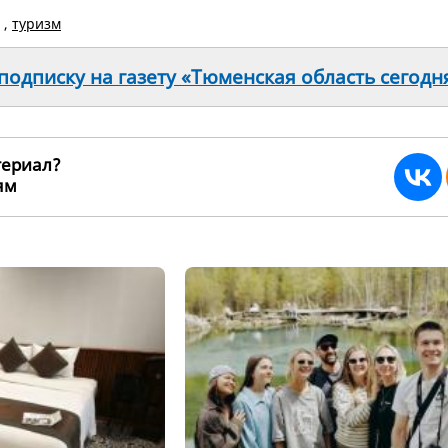
,
туризм
одписку на газету «Тюменская область сегодн
териал?
ьям
272136