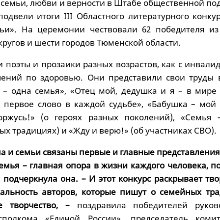
 семьи, любви и верности в Штабе общественной по
подвели итоги III Областного литературного конку
мьи». На церемонии чествовали 62 победителя из
ругов и шести городов Тюменской области.
 поэты и прозаики разных возрастов, как с инвали
чений по здоровью. Они представили свои труды 
– одна семья», «Отец мой, дедушка и я – в мире
– первое слово в каждой судьбе», «Бабушка – мой
горжусь!» (о героях разных поколений), «Семья 
ых традициях) и «Жду и верю!» (об участниках СВО).
а и семьи связаны первые и главные представления
Семья – главная опора в жизни каждого человека, 
 подчеркнула она. – И этот конкурс раскрывает тв
кальность авторов, которые пишут о семейных тра
 творчество, –
поздравила победителей руков
сполкома «Единой России», председатель коми