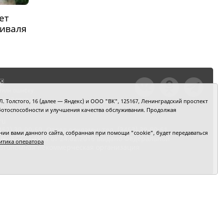
ет
тиваля
тили ошибку,
шкой текст и
. Толстого, 16 (далее — Яндекс) и ООО "ВК", 125167, Ленинградский проспект
+Enter
 работоспособности и улучшения качества обслуживания. Продолжая
ru
2) 39-90-59. Отдел рекламы: тел. (3452) 39-90-51.
и вами данного сайта, собранная при помощи "cookie", будет передаваться
 № ФС77-64918 от 24.02.2016 выдано Федеральной
итика оператора
 Автономная некоммерческая организация