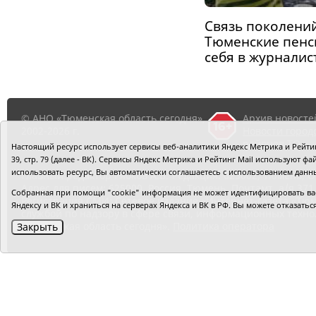
Связь поколений
Тюменские пенс
себя в журналис
© АНО «Тюменская область сегодня»,
Архив новосте
2002-2026 г.
Новости город
районов ТО
Настоящий ресурс использует сервисы веб-аналитики Яндекс Метрика и Рейтинг
39, стр. 79 (далее - ВК). Сервисы Яндекс Метрика и Рейтинг Mail используют
использовать ресурс, Вы автоматически соглашаетесь с использованием данн
Главный редактор Рябков А.В.
Редакция: 625002, Тюмень, О
Адрес для писем: 625000, Россия, Тюмень, Почтамт, а/я 371.
Собранная при помощи "cookie" информация не может идентифицировать вас,
Регистрация СМИ: Сетевое издание «Интернет-газета «Тюм
Яндексу и ВК и храниться на серверах Яндекса и ВК в РФ. Вы можете отказать
службой по надзору в сфере связи, информационных техно
«Тюменская область сегодня».
Политика оператора
Закрыть