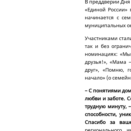
В преддверии Дня
«Единой России» 
начинается с се
муниципальных ок
Участниками стали
так и без ограни
номинациях: «Мы 
друзья!», «Мама 
друг», «Помню, 
начало» (о семейн
– С понятиями дом
любви и заботе. 
трудную минуту, –
способности, уни
Спасибо за ваше
регионального и