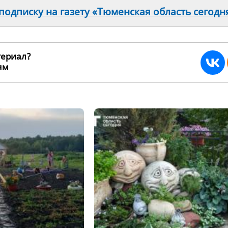
одписку на газету «Тюменская область сегодн
териал?
ьям
272139