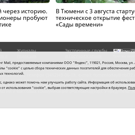
 через историю.
В Тюмени с 3 августа старту
ионеры пробуют
техническое открытие фес
тике
«Сады времени»
й
Журналы
Экстренные службы
ов и
Редакция
и Госучреждения
Если вы заме
RSS поток
Сведения об
выделите мы
 Mail, предоставляемые компаниями ООО "Яндекс", 119021, Россия, Москва, ул. Л
организации
нажмите
Ctrl
 файлы "cookie" с целью сбора технических данных посетителей для обеспечения
ых технологий.
сипенко, 81,
телефон (3452)49-00-18,
e-mail: tumentoday@obl72.
 Для пресс-релизов: tumentoday@obl72.ru. Отдел писем: тел. (345
 однако может помочь нам улучшить работу сайта. Информация об использовани
енская область сегодня», свидетельство о регистрации СМИ Эл
ся от использования "cookie", выбрав соответствующие настройки в браузере.
Пол
логий и массовых коммуникаций (Роскомнадзор). Учредитель: