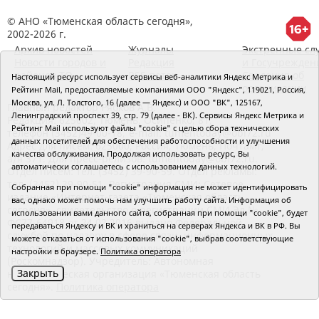
© АНО «Тюменская область сегодня»,
2002-2026 г.
Архив новостей
Журналы
Экстренные сл
Новости городов и
Редакция
и Госучрежден
районов ТО
RSS поток
Сведения об
Настоящий ресурс использует сервисы веб-аналитики Яндекс Метрика и
организации
Рейтинг Mail, предоставляемые компаниями ООО "Яндекс", 119021, Россия,
Москва, ул. Л. Толстого, 16 (далее — Яндекс) и ООО "ВК", 125167,
Главный редактор Рябков А.В.
Ленинградский проспект 39, стр. 79 (далее - ВК). Сервисы Яндекс Метрика и
Редакция: 625002, Тюмень, Осипенко, 81,
Рейтинг Mail используют файлы "cookie" с целью сбора технических
телефон (3452)49-00-18,
e-mail: tumentoday@obl72.ru
данных посетителей для обеспечения работоспособности и улучшения
Адрес для писем: 625000, Россия, Тюмень, Почтамт,
качества обслуживания. Продолжая использовать ресурс, Вы
а/я 371. Для пресс-релизов: tumentoday@obl72.ru.
автоматически соглашаетесь с использованием данных технологий.
Отдел писем: тел. (3452) 39-90-59. Отдел рекламы:
тел. (3452) 39-90-51. Регистрация СМИ: Сетевое
Собранная при помощи "cookie" информация не может идентифицировать
издание «Интернет-газета «Тюменская область
вас, однако может помочь нам улучшить работу сайта. Информация об
сегодня», свидетельство о регистрации СМИ Эл №
использовании вами данного сайта, собранная при помощи "cookie", будет
ФС77-64918 от 24.02.2016 выдано Федеральной
передаваться Яндексу и ВК и храниться на серверах Яндекса и ВК в РФ. Вы
службой по надзору в сфере связи, информационных
можете отказаться от использования "cookie", выбрав соответствующие
технологий и массовых коммуникаций
настройки в браузере.
Политика оператора
(Роскомнадзор). Учредитель: Автономная
Закрыть
некоммерческая организация «Тюменская область
сегодня».
Политика оператора