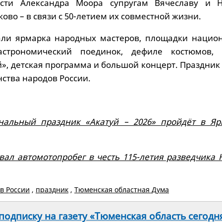
асти Александра Моора супругам Вячеславу и 
ово – в связи с 50-летием их совместной жизни.
тали ярмарка народных мастеров, площадки нацио
астрономический поединок, дефиле костюмов, 
й», детская программа и большой концерт. Праздни
нства народов России.
нальный праздник «Акатуй – 2026» пройдёт в Яр
вал автомотопробег в честь 115-летия разведчика 
в России
,
праздник
,
Тюменская областная Дума
одписку на газету «Тюменская область сегодн