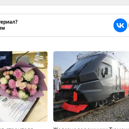
териал?
ьям
271186