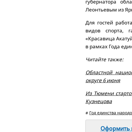
губернатора обл
Леонтьевым из Ярк
Для гостей рабо
видов спорта, г
«Красавица Акату
в рамках Года еди
Читайте также:
Областной нацио
округе 6 июня
Из Тюмени старто
Кузнецова
#
Год единства народо
Оформить п