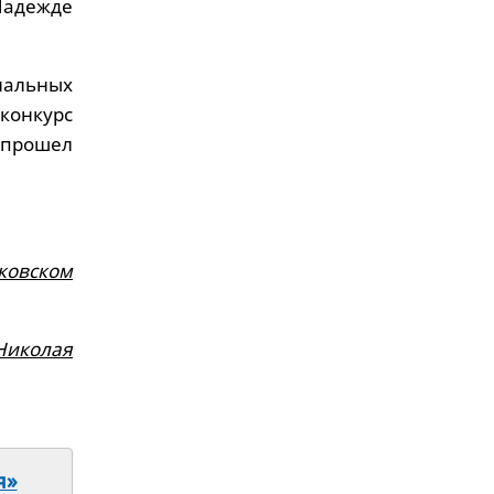
Надежде
нальных
конкурс
к прошел
ковском
Николая
я»