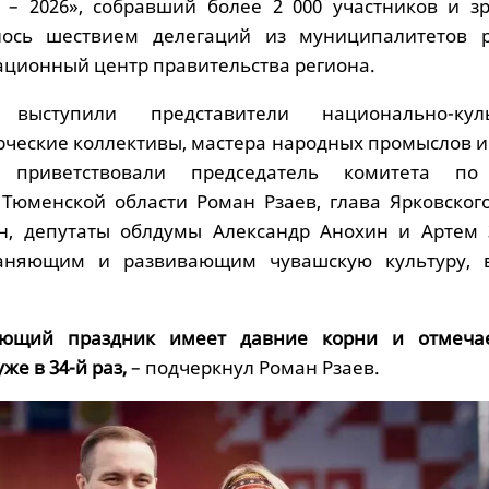
 – 2026», собравший более 2 000 участников и зр
лось шествием делегаций из муниципалитетов р
ционный центр правительства региона.
выступили представители национально-куль
рческие коллективы, мастера народных промыслов и
й приветствовали председатель комитета по
Тюменской области Роман Рзаев, глава Ярковского
ин, депутаты облдумы Александр Анохин и Артем 
раняющим и развивающим чувашскую культуру, 
яющий праздник имеет давние корни и отмеча
же в 34-й раз,
– подчеркнул Роман Рзаев.