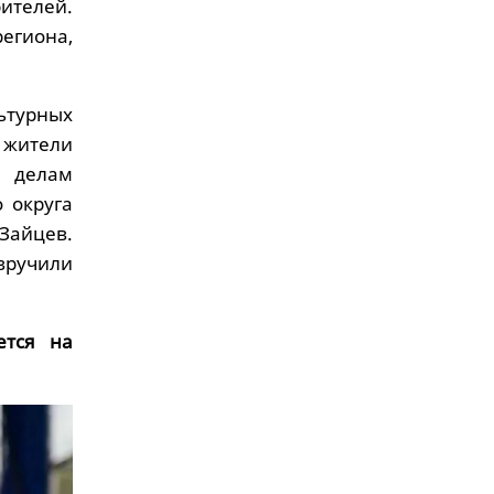
ителей.
егиона,
турных
 жители
 делам
 округа
Зайцев.
вручили
ется на