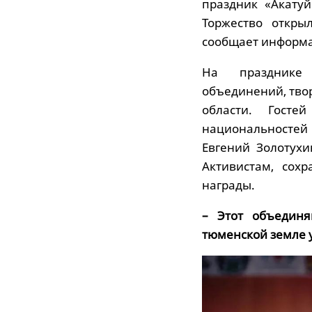
праздник «Акатуй
Торжество откры
сообщает информа
На празднике 
объединений, тво
области. Госте
национальностей 
Евгений Золотух
Активистам, сох
награды.
– Этот объедин
тюменской земле у