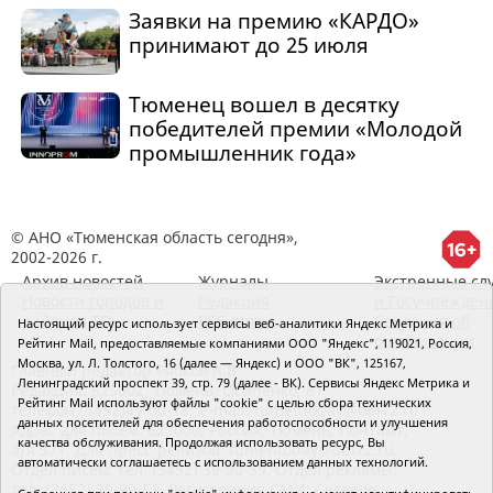
Заявки на премию «КАРДО»
принимают до 25 июля
Тюменец вошел в десятку
победителей премии «Молодой
промышленник года»
© АНО «Тюменская область сегодня»,
2002-2026 г.
Архив новостей
Журналы
Экстренные сл
Новости городов и
Редакция
и Госучрежден
районов ТО
RSS поток
Сведения об
Настоящий ресурс использует сервисы веб-аналитики Яндекс Метрика и
организации
Рейтинг Mail, предоставляемые компаниями ООО "Яндекс", 119021, Россия,
Москва, ул. Л. Толстого, 16 (далее — Яндекс) и ООО "ВК", 125167,
Главный редактор Рябков А.В.
Ленинградский проспект 39, стр. 79 (далее - ВК). Сервисы Яндекс Метрика и
Редакция: 625002, Тюмень, Осипенко, 81,
Рейтинг Mail используют файлы "cookie" с целью сбора технических
телефон (3452)49-00-18,
e-mail: tumentoday@obl72.ru
данных посетителей для обеспечения работоспособности и улучшения
Адрес для писем: 625000, Россия, Тюмень, Почтамт,
качества обслуживания. Продолжая использовать ресурс, Вы
а/я 371. Для пресс-релизов: tumentoday@obl72.ru.
автоматически соглашаетесь с использованием данных технологий.
Отдел писем: тел. (3452) 39-90-59. Отдел рекламы:
тел. (3452) 39-90-51. Регистрация СМИ: Сетевое