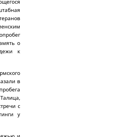
ающегося
штабная
теранов
енским
топробег
амять о
одежи к
рмского
казали в
пробега
алица,
тречи с
тинги у
дежью и