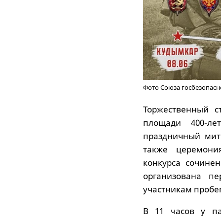
Фото Союза госбезопасн
Торжественный с
площади 400-ле
праздничный мити
также церемония
конкурса сочине
организована п
участникам пробег
В 11 часов у па