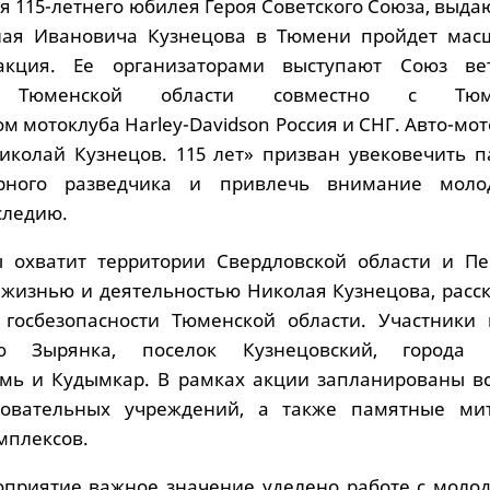
я 115-летнего юбилея Героя Советского Союза, выд
лая Ивановича Кузнецова в Тюмени пройдет мас
акция. Ее организаторами выступают Союз ве
сти Тюменской области совместно с Тюм
м мотоклуба Harley-Davidson Россия и СНГ. Авто-мо
иколай Кузнецов. 115 лет» призван увековечить п
арного разведчика и привлечь внимание мол
следию.
 охватит территории Свердловской области и Пе
с жизнью и деятельностью Николая Кузнецова, расс
 госбезопасности Тюменской области. Участники 
ю Зырянка, поселок Кузнецовский, города Т
рмь и Кудымкар. В рамках акции запланированы вс
овательных учреждений, а также памятные ми
мплексов.
оприятие важное значение уделено работе с моло