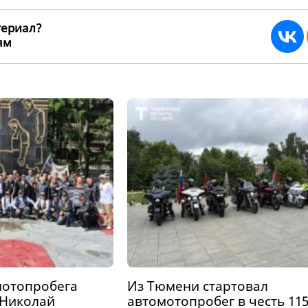
териал?
ьям
270780
мотопробега
Из Тюмени стартовал
 Николай
автомотопробег в честь 115