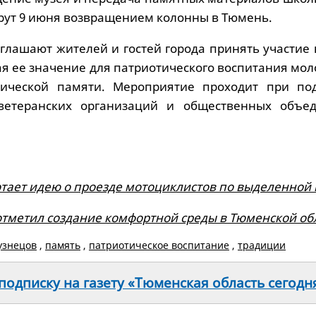
ут 9 июня возвращением колонны в Тюмень.
глашают жителей и гостей города принять участие 
ая ее значение для патриотического воспитания мо
рической памяти. Мероприятие проходит при по
 ветеранских организаций и общественных объе
тает идею о проезде мотоциклистов по выделенной 
отметил создание комфортной среды в Тюменской об
узнецов
,
память
,
патриотическое воспитание
,
традиции
одписку на газету «Тюменская область сегодн