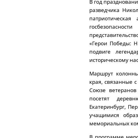
В год праздновани
разведчика Нико
патриотическая 
госбезопасно
представительство
«Герои Победы: Н
подвиге легенд
историческому на
Маршрут колонны
края, связанные 
Союзе ветеранов
посетят деревн
Екатеринбург, Пе
учащимися образ
мемориальных ко
В программе мер