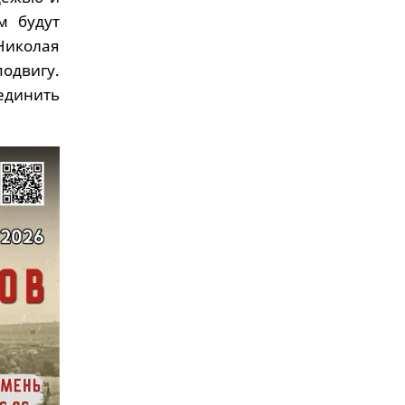
м будут
Николая
одвигу.
единить