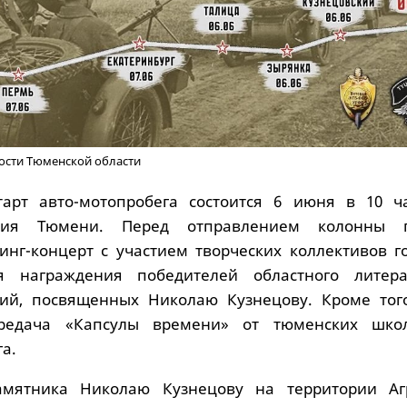
ости Тюменской области
тарт авто-мотопробега состоится 6 июня в 10 ч
тия Тюмени. Перед отправлением колонны п
нг-концерт с участием творческих коллективов го
 награждения победителей областного литера
ний, посвященных Николаю Кузнецову. Кроме того
ередача «Капсулы времени» от тюменских шко
а.
мятника Николаю Кузнецову на территории Аг