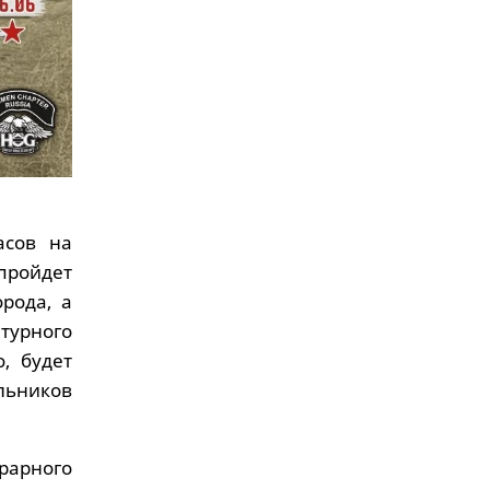
асов на
ройдет
рода, а
турного
, будет
льников
рарного