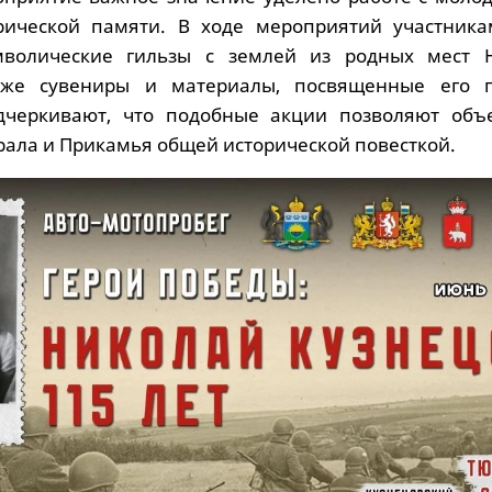
рической памяти. В ходе мероприятий участника
мволические гильзы с землей из родных мест 
кже сувениры и материалы, посвященные его п
дчеркивают, что подобные акции позволяют объ
рала и Прикамья общей исторической повесткой.