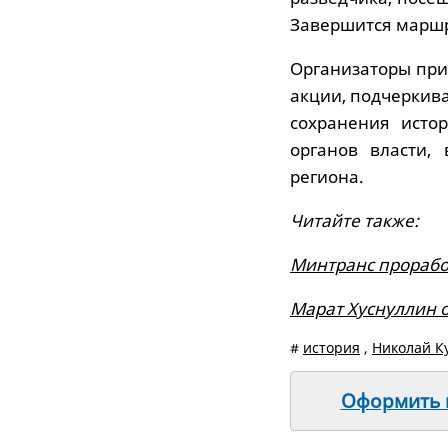
Завершится маршр
Организаторы при
акции, подчеркив
сохранения исто
органов власти,
региона.
Читайте также:
Минтранс прорабо
Марат Хуснуллин 
#
история
,
Николай К
Оформить п