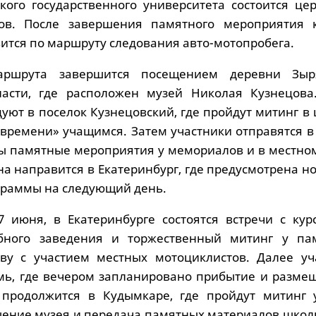
кого государственного университета состоится це
ов. После завершения памятного мероприятия 
ится по маршруту следования авто-мотопробега.
ршрута завершится посещением деревни Зыр
ласти, где расположен музей Николая Кузнецова
уют в поселок Кузнецовский, где пройдут митинг в
 времени» учащимся. Затем участники отправятся в
ы памятные мероприятия у мемориалов и в местном
на направится в Екатеринбург, где предусмотрена н
раммы на следующий день.
7 июня, в Екатеринбурге состоятся встречи с кур
бного заведения и торжественный митинг у па
ву с участием местных мотоциклистов. Далее уч
мь, где вечером запланировано прибытие и размещ
продолжится в Кудымкаре, где пройдут митинг 
щение музея и передача памятных материалов школ