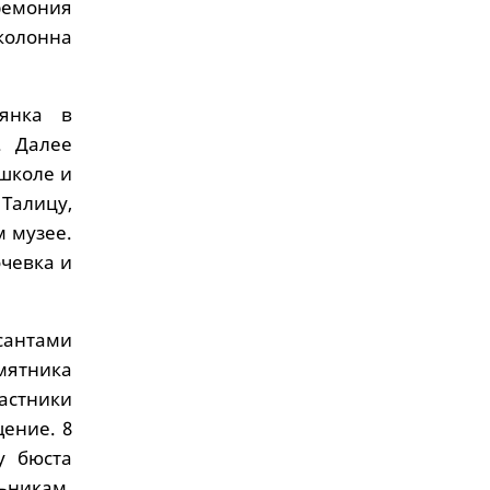
ремония
колонна
янка в
. Далее
 школе и
 Талицу,
 музее.
очевка и
сантами
мятника
астники
ение. 8
у бюста
ьникам.