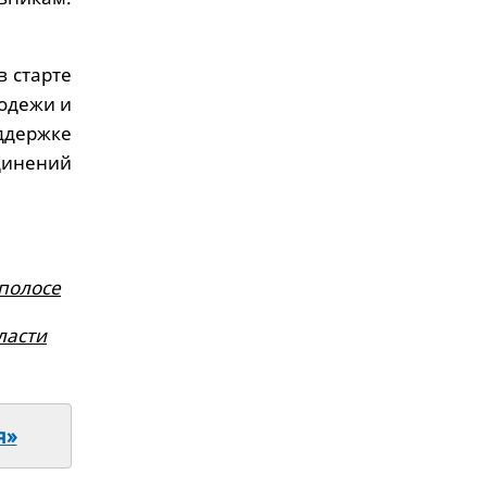
в старте
лодежи и
ддержке
динений
полосе
ласти
я»