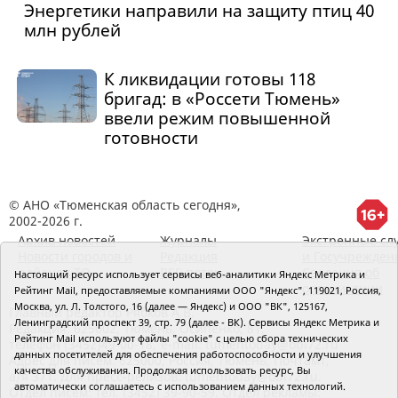
Энергетики направили на защиту птиц 40
млн рублей
К ликвидации готовы 118
бригад: в «Россети Тюмень»
ввели режим повышенной
готовности
© АНО «Тюменская область сегодня»,
2002-2026 г.
Архив новостей
Журналы
Экстренные сл
Новости городов и
Редакция
и Госучрежден
районов ТО
RSS поток
Сведения об
Настоящий ресурс использует сервисы веб-аналитики Яндекс Метрика и
организации
Рейтинг Mail, предоставляемые компаниями ООО "Яндекс", 119021, Россия,
Москва, ул. Л. Толстого, 16 (далее — Яндекс) и ООО "ВК", 125167,
Главный редактор Рябков А.В.
Ленинградский проспект 39, стр. 79 (далее - ВК). Сервисы Яндекс Метрика и
Редакция: 625002, Тюмень, Осипенко, 81,
Рейтинг Mail используют файлы "cookie" с целью сбора технических
телефон (3452)49-00-18,
e-mail: tumentoday@obl72.ru
данных посетителей для обеспечения работоспособности и улучшения
Адрес для писем: 625000, Россия, Тюмень, Почтамт,
качества обслуживания. Продолжая использовать ресурс, Вы
а/я 371. Для пресс-релизов: tumentoday@obl72.ru.
автоматически соглашаетесь с использованием данных технологий.
Отдел писем: тел. (3452) 39-90-59. Отдел рекламы: