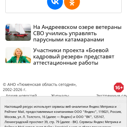
На Андреевском озере ветераны
СВО учились управлять
парусными катамаранами
Участники проекта «Боевой
кадровый резерв» представят
аттестационные работы
© АНО «Тюменская область сегодня»,
2002-2026 г.
Архив новостей
Журналы
Экстренные сл
Новости городов и
Редакция
и Госучрежден
районов ТО
RSS поток
Сведения об
Настоящий ресурс использует сервисы веб-аналитики Яндекс Метрика и
организации
Рейтинг Mail, предоставляемые компаниями ООО "Яндекс", 119021, Россия,
Москва, ул. Л. Толстого, 16 (далее — Яндекс) и ООО "ВК", 125167,
Главный редактор Рябков А.В.
Ленинградский проспект 39, стр. 79 (далее - ВК). Сервисы Яндекс Метрика и
Редакция: 625002, Тюмень, Осипенко, 81,
Рейтинг Mail используют файлы "cookie" с целью сбора технических