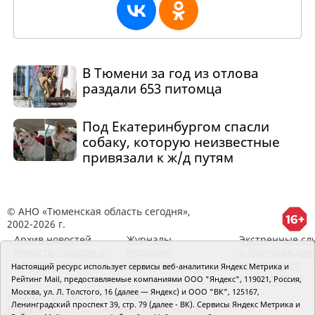
В Тюмени за год из отлова
раздали 653 питомца
Под Екатеринбургом спасли
собаку, которую неизвестные
привязали к ж/д путям
© АНО «Тюменская область сегодня»,
2002-2026 г.
Архив новостей
Журналы
Экстренные сл
Новости городов и
Редакция
и Госучрежден
районов ТО
RSS поток
Сведения об
Настоящий ресурс использует сервисы веб-аналитики Яндекс Метрика и
организации
Рейтинг Mail, предоставляемые компаниями ООО "Яндекс", 119021, Россия,
Москва, ул. Л. Толстого, 16 (далее — Яндекс) и ООО "ВК", 125167,
Главный редактор Рябков А.В.
Ленинградский проспект 39, стр. 79 (далее - ВК). Сервисы Яндекс Метрика и
Редакция: 625002, Тюмень, Осипенко, 81,