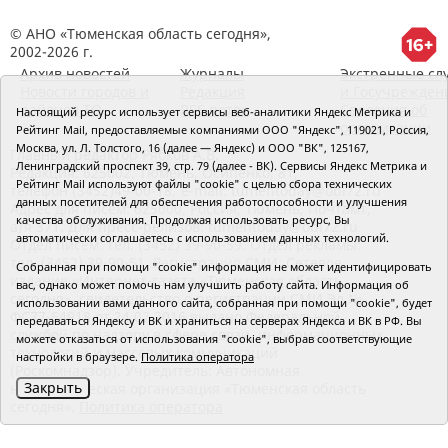
© АНО «Тюменская область сегодня»,
2002-2026 г.
Архив новостей
Журналы
Экстренные сл
Новости городов и
Редакция
и Госучрежден
районов ТО
RSS поток
Сведения об
Настоящий ресурс использует сервисы веб-аналитики Яндекс Метрика и
организации
Рейтинг Mail, предоставляемые компаниями ООО "Яндекс", 119021, Россия,
Москва, ул. Л. Толстого, 16 (далее — Яндекс) и ООО "ВК", 125167,
Главный редактор Рябков А.В.
Ленинградский проспект 39, стр. 79 (далее - ВК). Сервисы Яндекс Метрика и
Редакция: 625002, Тюмень, Осипенко, 81,
Рейтинг Mail используют файлы "cookie" с целью сбора технических
телефон (3452)49-00-18,
e-mail: tumentoday@obl72.ru
данных посетителей для обеспечения работоспособности и улучшения
Адрес для писем: 625000, Россия, Тюмень, Почтамт,
качества обслуживания. Продолжая использовать ресурс, Вы
а/я 371. Для пресс-релизов: tumentoday@obl72.ru.
автоматически соглашаетесь с использованием данных технологий.
Отдел писем: тел. (3452) 39-90-59. Отдел рекламы:
тел. (3452) 39-90-51. Регистрация СМИ: Сетевое
Собранная при помощи "cookie" информация не может идентифицировать
издание «Интернет-газета «Тюменская область
вас, однако может помочь нам улучшить работу сайта. Информация об
сегодня», свидетельство о регистрации СМИ Эл №
использовании вами данного сайта, собранная при помощи "cookie", будет
ФС77-64918 от 24.02.2016 выдано Федеральной
передаваться Яндексу и ВК и храниться на серверах Яндекса и ВК в РФ. Вы
службой по надзору в сфере связи, информационных
можете отказаться от использования "cookie", выбрав соответствующие
технологий и массовых коммуникаций
настройки в браузере.
Политика оператора
(Роскомнадзор). Учредитель: Автономная
Закрыть
некоммерческая организация «Тюменская область
сегодня».
Политика оператора