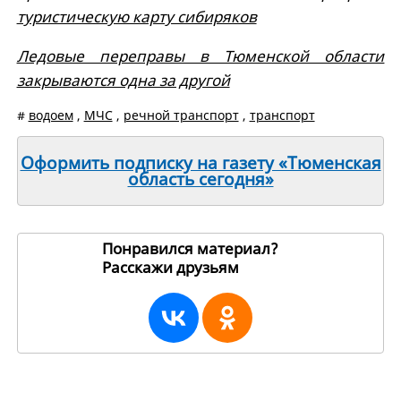
туристическую карту сибиряков
Ледовые переправы в Тюменской области
закрываются одна за другой
#
водоем
,
МЧС
,
речной транспорт
,
транспорт
Оформить подписку на газету «Тюменская
область сегодня»
Понравился материал?
Расскажи друзьям
268989