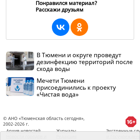
Понравился материал?
Расскажи друзьям
268361
В Тюмени и округе проведут
дезинфекцию территорий после
схода воды
Мечети Тюмени
присоединились к проекту
«Чистая вода»
© АНО «Тюменская область сегодня»,
2002-2026 г.
Архив новостей
Журналы
Экстренные сл
Новости городов и
Редакция
и Госучрежден