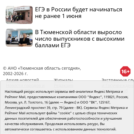
ЕГЭ в России будет начинаться
не ранее 1 июня
В Тюменской области выросло
число выпускников с высокими
баллами ЕГЭ
© АНО «Тюменская область сегодня»,
2002-2026 г.
Архив новостей
Журналы
Экстренные сл
Новости городов и
Редакция
и Госучрежден
районов ТО
RSS поток
Сведения об
Настоящий ресурс использует сервисы веб-аналитики Яндекс Метрика и
организации
Рейтинг Mail, предоставляемые компаниями ООО "Яндекс", 119021, Россия,
Москва, ул. Л. Толстого, 16 (далее — Яндекс) и ООО "ВК", 125167,
Главный редактор Рябков А.В.
Ленинградский проспект 39, стр. 79 (далее - ВК). Сервисы Яндекс Метрика и
Редакция: 625002, Тюмень, Осипенко, 81,
Рейтинг Mail используют файлы "cookie" с целью сбора технических
телефон (3452)49-00-18,
e-mail: tumentoday@obl72.ru
данных посетителей для обеспечения работоспособности и улучшения
Адрес для писем: 625000, Россия, Тюмень, Почтамт,
качества обслуживания. Продолжая использовать ресурс, Вы
а/я 371. Для пресс-релизов: tumentoday@obl72.ru.
автоматически соглашаетесь с использованием данных технологий.
Отдел писем: тел. (3452) 39-90-59. Отдел рекламы: