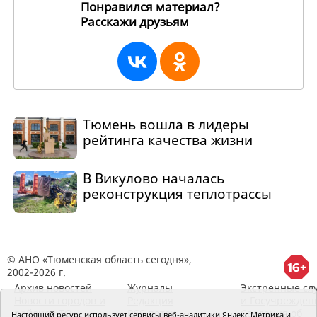
Понравился материал?
Расскажи друзьям
266061
Тюмень вошла в лидеры
рейтинга качества жизни
В Викулово началась
реконструкция теплотрассы
© АНО «Тюменская область сегодня»,
2002-2026 г.
Архив новостей
Журналы
Экстренные сл
Новости городов и
Редакция
и Госучрежден
районов ТО
RSS поток
Сведения об
Настоящий ресурс использует сервисы веб-аналитики Яндекс Метрика и