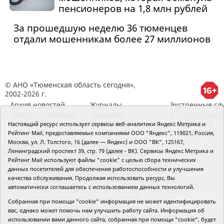
пенсионеров на 1,8 млн рублей
За прошедшую неделю 36 тюменцев
отдали мошенникам более 27 миллионов
© АНО «Тюменская область сегодня»,
2002-2026 г.
Архив новостей
Журналы
Экстренные сл
Новости городов и
Редакция
и Госучрежден
районов ТО
RSS поток
Сведения об
Настоящий ресурс использует сервисы веб-аналитики Яндекс Метрика и
организации
Рейтинг Mail, предоставляемые компаниями ООО "Яндекс", 119021, Россия,
Москва, ул. Л. Толстого, 16 (далее — Яндекс) и ООО "ВК", 125167,
Главный редактор Рябков А.В.
Ленинградский проспект 39, стр. 79 (далее - ВК). Сервисы Яндекс Метрика и
Редакция: 625002, Тюмень, Осипенко, 81,
Рейтинг Mail используют файлы "cookie" с целью сбора технических
телефон (3452)49-00-18,
e-mail: tumentoday@obl72.ru
данных посетителей для обеспечения работоспособности и улучшения
Адрес для писем: 625000, Россия, Тюмень, Почтамт,
качества обслуживания. Продолжая использовать ресурс, Вы
а/я 371. Для пресс-релизов: tumentoday@obl72.ru.
автоматически соглашаетесь с использованием данных технологий.
Отдел писем: тел. (3452) 39-90-59. Отдел рекламы:
тел. (3452) 39-90-51. Регистрация СМИ: Сетевое
Собранная при помощи "cookie" информация не может идентифицировать
издание «Интернет-газета «Тюменская область
вас, однако может помочь нам улучшить работу сайта. Информация об
сегодня», свидетельство о регистрации СМИ Эл №
использовании вами данного сайта, собранная при помощи "cookie", будет