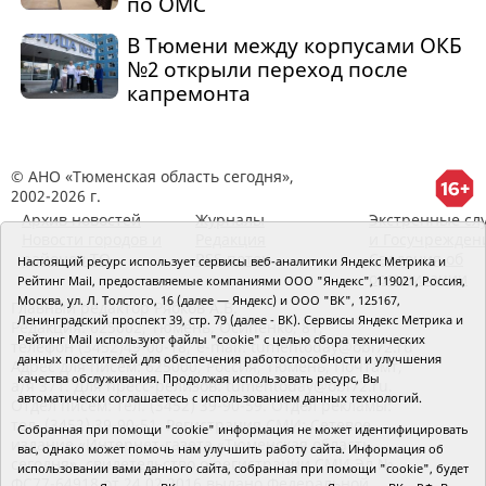
по ОМС
В Тюмени между корпусами ОКБ
№2 открыли переход после
капремонта
© АНО «Тюменская область сегодня»,
2002-2026 г.
Архив новостей
Журналы
Экстренные сл
Новости городов и
Редакция
и Госучрежден
районов ТО
RSS поток
Сведения об
Настоящий ресурс использует сервисы веб-аналитики Яндекс Метрика и
организации
Рейтинг Mail, предоставляемые компаниями ООО "Яндекс", 119021, Россия,
Москва, ул. Л. Толстого, 16 (далее — Яндекс) и ООО "ВК", 125167,
Главный редактор Рябков А.В.
Ленинградский проспект 39, стр. 79 (далее - ВК). Сервисы Яндекс Метрика и
Редакция: 625002, Тюмень, Осипенко, 81,
Рейтинг Mail используют файлы "cookie" с целью сбора технических
телефон (3452)49-00-18,
e-mail: tumentoday@obl72.ru
данных посетителей для обеспечения работоспособности и улучшения
Адрес для писем: 625000, Россия, Тюмень, Почтамт,
качества обслуживания. Продолжая использовать ресурс, Вы
а/я 371. Для пресс-релизов: tumentoday@obl72.ru.
автоматически соглашаетесь с использованием данных технологий.
Отдел писем: тел. (3452) 39-90-59. Отдел рекламы:
тел. (3452) 39-90-51. Регистрация СМИ: Сетевое
Собранная при помощи "cookie" информация не может идентифицировать
издание «Интернет-газета «Тюменская область
вас, однако может помочь нам улучшить работу сайта. Информация об
сегодня», свидетельство о регистрации СМИ Эл №
использовании вами данного сайта, собранная при помощи "cookie", будет
ФС77-64918 от 24.02.2016 выдано Федеральной