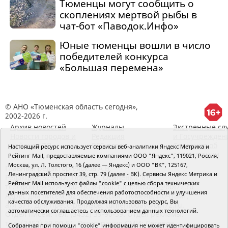
Тюменцы могут сообщить о
скоплениях мертвой рыбы в
чат-бот «Паводок.Инфо»
Юные тюменцы вошли в число
победителей конкурса
«Большая перемена»
© АНО «Тюменская область сегодня»,
2002-2026 г.
Архив новостей
Журналы
Экстренные сл
Новости городов и
Редакция
и Госучрежден
районов ТО
RSS поток
Сведения об
Настоящий ресурс использует сервисы веб-аналитики Яндекс Метрика и
организации
Рейтинг Mail, предоставляемые компаниями ООО "Яндекс", 119021, Россия,
Москва, ул. Л. Толстого, 16 (далее — Яндекс) и ООО "ВК", 125167,
Главный редактор Рябков А.В.
Ленинградский проспект 39, стр. 79 (далее - ВК). Сервисы Яндекс Метрика и
Редакция: 625002, Тюмень, Осипенко, 81,
Рейтинг Mail используют файлы "cookie" с целью сбора технических
телефон (3452)49-00-18,
e-mail: tumentoday@obl72.ru
данных посетителей для обеспечения работоспособности и улучшения
Адрес для писем: 625000, Россия, Тюмень, Почтамт,
качества обслуживания. Продолжая использовать ресурс, Вы
а/я 371. Для пресс-релизов: tumentoday@obl72.ru.
автоматически соглашаетесь с использованием данных технологий.
Отдел писем: тел. (3452) 39-90-59. Отдел рекламы:
тел. (3452) 39-90-51. Регистрация СМИ: Сетевое
Собранная при помощи "cookie" информация не может идентифицировать