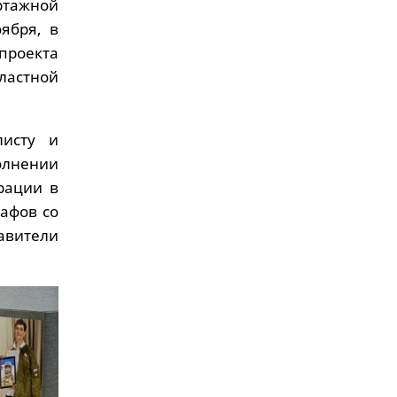
ртажной
ября, в
проекта
ластной
листу и
олнении
рации в
рафов со
авители