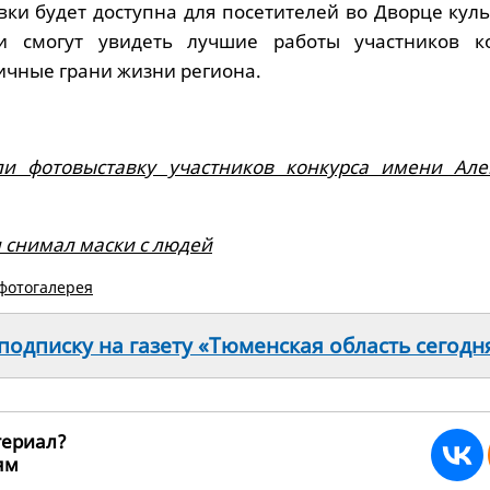
вки будет доступна для посетителей во Дворце кул
ти смогут увидеть лучшие работы участников ко
чные грани жизни региона.
и фотовыставку участников конкурса имени Але
 снимал маски с людей
фотогалерея
одписку на газету «Тюменская область сегодн
териал?
ьям
264946