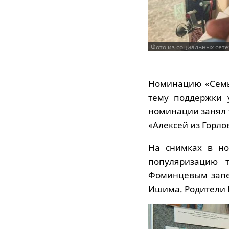
Фото из социальных сете
Номинацию «Семь
тему поддержки 
номинации занял 
«Алексей из Горло
На снимках в но
популяризацию 
Фоминцевым запе
Ишима. Родители Е