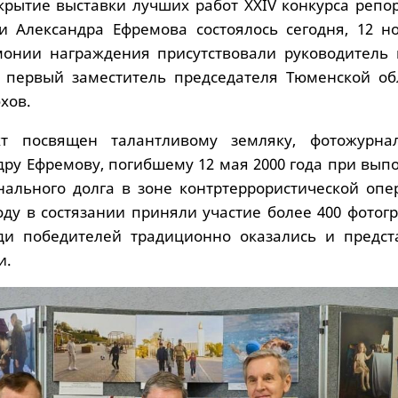
крытие выставки лучших работ XXIV конкурса репо
 Александра Ефремова состоялось сегодня, 12 но
онии награждения присутствовали руководитель 
и первый заместитель председателя Тюменской об
хов.
т посвящен талантливому земляку, фотожурна
дру Ефремову, погибшему 12 мая 2000 года при вып
нального долга в зоне контртеррористической опе
оду в состязании приняли участие более 400 фотог
еди победителей традиционно оказались и предст
и.