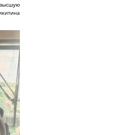
а высшую
икитина