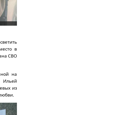
светить
место в
ана СВО
нной на
м Ильей
евых из
любви.