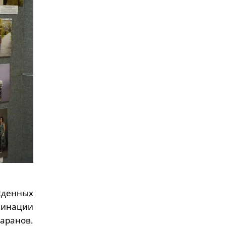
денных
минации
Баранов.