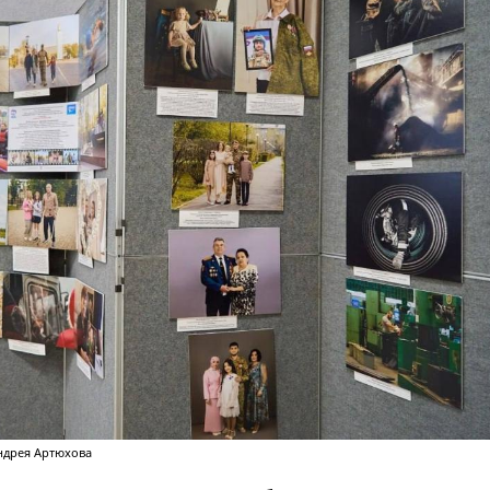
ндрея Артюхова