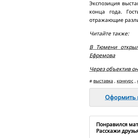
Экспозиция выста
конца года. Гос
отражающие разли
Читайте также:
В Тюмени открыл
Ефремова
Через объектив он
#
выставка
,
конкурс
,
Оформить п
Понравился ма
Расскажи друз