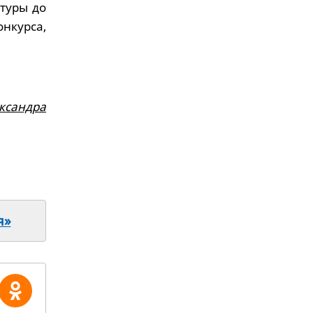
ьтуры до
нкурса,
ксандра
я»