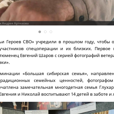
х Андрея Артюхова
и Героев СВО» учредили в прошлом году, чтобы о
участников спецоперации и их близких. Первое 
тюменец Евгений Шаров с серией фотографий ветер
вки».
минации «Большая сибирская семья», направле
традиционных семейных ценностей, фотографо
чатлена замечательная многодетная семья Глухар
вгения и Николай воспитывают 14 детей в заботе и 