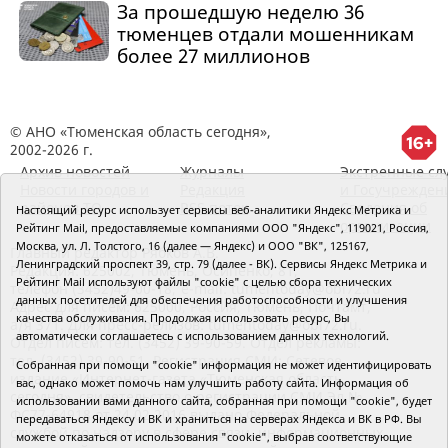
За прошедшую неделю 36
тюменцев отдали мошенникам
более 27 миллионов
© АНО «Тюменская область сегодня»,
2002-2026 г.
Архив новостей
Журналы
Экстренные сл
Новости городов и
Редакция
и Госучрежден
районов ТО
RSS поток
Сведения об
Настоящий ресурс использует сервисы веб-аналитики Яндекс Метрика и
организации
Рейтинг Mail, предоставляемые компаниями ООО "Яндекс", 119021, Россия,
Москва, ул. Л. Толстого, 16 (далее — Яндекс) и ООО "ВК", 125167,
Главный редактор Рябков А.В.
Ленинградский проспект 39, стр. 79 (далее - ВК). Сервисы Яндекс Метрика и
Редакция: 625002, Тюмень, Осипенко, 81,
Рейтинг Mail используют файлы "cookie" с целью сбора технических
телефон (3452)49-00-18,
e-mail: tumentoday@obl72.ru
данных посетителей для обеспечения работоспособности и улучшения
Адрес для писем: 625000, Россия, Тюмень, Почтамт,
качества обслуживания. Продолжая использовать ресурс, Вы
а/я 371. Для пресс-релизов: tumentoday@obl72.ru.
автоматически соглашаетесь с использованием данных технологий.
Отдел писем: тел. (3452) 39-90-59. Отдел рекламы:
тел. (3452) 39-90-51. Регистрация СМИ: Сетевое
Собранная при помощи "cookie" информация не может идентифицировать
издание «Интернет-газета «Тюменская область
вас, однако может помочь нам улучшить работу сайта. Информация об
сегодня», свидетельство о регистрации СМИ Эл №
использовании вами данного сайта, собранная при помощи "cookie", будет
ФС77-64918 от 24.02.2016 выдано Федеральной
передаваться Яндексу и ВК и храниться на серверах Яндекса и ВК в РФ. Вы
службой по надзору в сфере связи, информационных
можете отказаться от использования "cookie", выбрав соответствующие