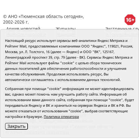
© АНО «Тюменская область сегодня»,
2002-2026 г.
Архив новостей
Журналы
Экстренные сл
Новости городов и
Редакция
и Госучрежден
районов ТО
RSS поток
Сведения об
Настоящий ресурс использует сервисы веб-аналитики Яндекс Метрика и
организации
Рейтинг Mail, предоставляемые компаниями ООО "Яндекс", 119021, Россия,
Москва, ул. Л. Толстого, 16 (далее — Яндекс) и ООО "ВК", 125167,
Главный редактор Рябков А.В.
Ленинградский проспект 39, стр. 79 (далее - ВК). Сервисы Яндекс Метрика и
Редакция: 625002, Тюмень, Осипенко, 81,
Рейтинг Mail используют файлы "cookie" с целью сбора технических
телефон (3452)49-00-18,
e-mail: tumentoday@obl72.ru
данных посетителей для обеспечения работоспособности и улучшения
Адрес для писем: 625000, Россия, Тюмень, Почтамт,
качества обслуживания. Продолжая использовать ресурс, Вы
а/я 371. Для пресс-релизов: tumentoday@obl72.ru.
автоматически соглашаетесь с использованием данных технологий.
Отдел писем: тел. (3452) 39-90-59. Отдел рекламы:
тел. (3452) 39-90-51. Регистрация СМИ: Сетевое
Собранная при помощи "cookie" информация не может идентифицировать
издание «Интернет-газета «Тюменская область
вас, однако может помочь нам улучшить работу сайта. Информация об
сегодня», свидетельство о регистрации СМИ Эл №
использовании вами данного сайта, собранная при помощи "cookie", будет
ФС77-64918 от 24.02.2016 выдано Федеральной
передаваться Яндексу и ВК и храниться на серверах Яндекса и ВК в РФ. Вы
службой по надзору в сфере связи, информационных
можете отказаться от использования "cookie", выбрав соответствующие
технологий и массовых коммуникаций
настройки в браузере.
Политика оператора
(Роскомнадзор). Учредитель: Автономная
Закрыть
некоммерческая организация «Тюменская область
сегодня».
Политика оператора