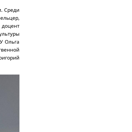
и. Среди
ельцер,
 доцент
льтуры
У Ольга
твенной
ригорий