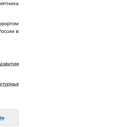
ятника
урортом
оссии в
звития
атурных
я»