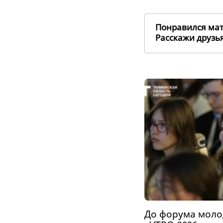
Понравился ма
Расскажи друз
До форума мол