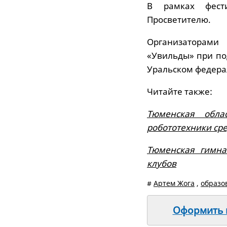
В рамках фести
Просветителю.
Организаторами
«Увильды» при по
Уральском федера
Читайте также:
Тюменская обла
робототехники ср
Тюменская гимна
клубов
#
Артем Жога
,
образо
Оформить п