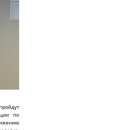
пройдут
кции по
тижению