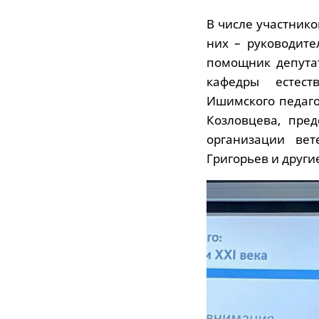
В числе участник
них – руководит
помощник депута
кафедры естест
Ишимского педаго
Козловцева, пре
организации вет
Григорьев и други