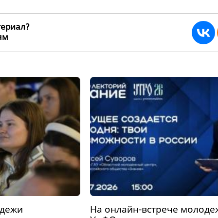
териал?
ьям
264064
одежи
На онлайн-встрече молоде