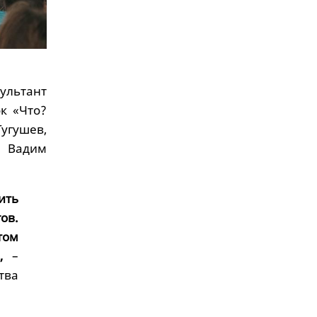
сультант
к «Что?
угушев,
» Вадим
ить
ов.
том
,
–
тва