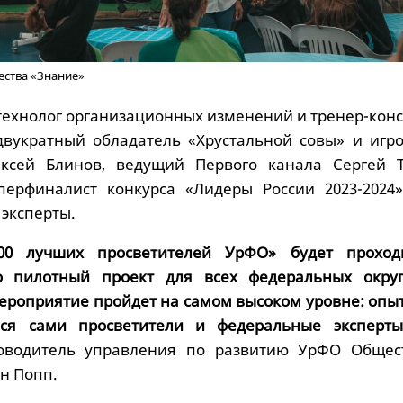
ества «Знание»
 технолог организационных изменений и тренер-кон
двукратный обладатель «Хрустальной совы» и игро
ексей Блинов, ведущий Первого канала Сергей Т
уперфиналист конкурса «Лидеры России 2023-2024
 эксперты.
00 лучших просветителей УрФО» будет проход
о пилотный проект для всех федеральных округ
мероприятие пройдет на самом высоком уровне: опы
ься сами просветители и федеральные эксперты
оводитель управления по развитию УрФО Общес
н Попп.