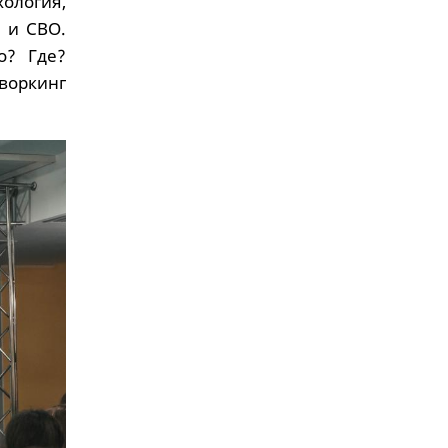
ология,
 и СВО.
о? Где?
воркинг