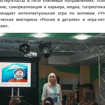
астер-классы в пяти ключевых направлениях: псих
ние, самореализация и карьера, медиа, патриотика
ожидает интеллектуальная игра по мотивам «Чт
ическая викторина «Россия в деталях» и игра-нет
сам».