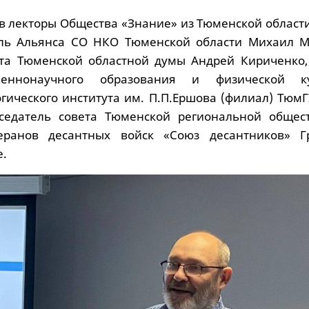
ов лекторы Общества «Знание» из Тюменской област
ель Альянса СО НКО Тюменской области Михаил М
та Тюменской областной думы Андрей Кириченко,
веннонаучного образования и физической ку
гического института им. П.П.Ершова (филиал) ТюмГ
дседатель совета Тюменской региональной общес
еранов десантных войск «Союз десантников» Г
е.