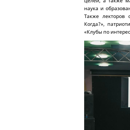
целей, а также м
наука и образова
Также лекторов 
Когда?», патриот
«Клубы по интере