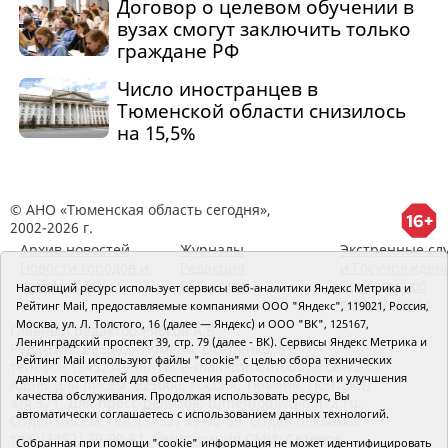
Договор о целевом обучении в
вузах смогут заключить только
граждане РФ
Число иностранцев в
Тюменской области снизилось
на 15,5%
© АНО «Тюменская область сегодня»,
2002-2026 г.
Архив новостей
Журналы
Экстренные сл
Новости городов и
Редакция
и Госучрежден
районов ТО
RSS поток
Сведения об
Настоящий ресурс использует сервисы веб-аналитики Яндекс Метрика и
организации
Рейтинг Mail, предоставляемые компаниями ООО "Яндекс", 119021, Россия,
Москва, ул. Л. Толстого, 16 (далее — Яндекс) и ООО "ВК", 125167,
Главный редактор Рябков А.В.
Ленинградский проспект 39, стр. 79 (далее - ВК). Сервисы Яндекс Метрика и
Редакция: 625002, Тюмень, Осипенко, 81,
Рейтинг Mail используют файлы "cookie" с целью сбора технических
телефон (3452)49-00-18,
e-mail: tumentoday@obl72.ru
данных посетителей для обеспечения работоспособности и улучшения
Адрес для писем: 625000, Россия, Тюмень, Почтамт,
качества обслуживания. Продолжая использовать ресурс, Вы
а/я 371. Для пресс-релизов: tumentoday@obl72.ru.
автоматически соглашаетесь с использованием данных технологий.
Отдел писем: тел. (3452) 39-90-59. Отдел рекламы:
тел. (3452) 39-90-51. Регистрация СМИ: Сетевое
Собранная при помощи "cookie" информация не может идентифицировать