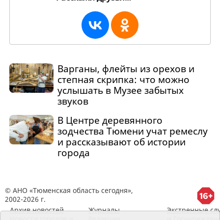
Варганы, флейты из орехов и
степная скрипка: что можно
услышать в Музее забытых
звуков
В Центре деревянного
зодчества Тюмени учат ремеслу
и рассказывают об истории
города
© АНО «Тюменская область сегодня»,
2002-2026 г.
Архив новостей
Журналы
Экстренные сл
Новости городов и
Редакция
и Госучрежден