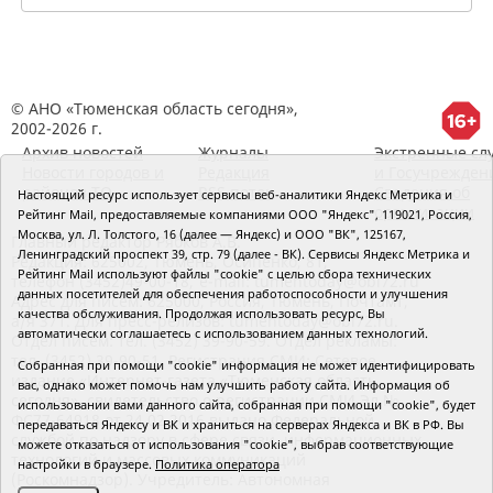
© АНО «Тюменская область сегодня»,
2002-2026 г.
Архив новостей
Журналы
Экстренные сл
Новости городов и
Редакция
и Госучрежден
районов ТО
RSS поток
Сведения об
Настоящий ресурс использует сервисы веб-аналитики Яндекс Метрика и
организации
Рейтинг Mail, предоставляемые компаниями ООО "Яндекс", 119021, Россия,
Москва, ул. Л. Толстого, 16 (далее — Яндекс) и ООО "ВК", 125167,
Главный редактор Рябков А.В.
Ленинградский проспект 39, стр. 79 (далее - ВК). Сервисы Яндекс Метрика и
Редакция: 625002, Тюмень, Осипенко, 81,
Рейтинг Mail используют файлы "cookie" с целью сбора технических
телефон (3452)49-00-18,
e-mail: tumentoday@obl72.ru
данных посетителей для обеспечения работоспособности и улучшения
Адрес для писем: 625000, Россия, Тюмень, Почтамт,
качества обслуживания. Продолжая использовать ресурс, Вы
а/я 371. Для пресс-релизов: tumentoday@obl72.ru.
автоматически соглашаетесь с использованием данных технологий.
Отдел писем: тел. (3452) 39-90-59. Отдел рекламы:
тел. (3452) 39-90-51. Регистрация СМИ: Сетевое
Собранная при помощи "cookie" информация не может идентифицировать
издание «Интернет-газета «Тюменская область
вас, однако может помочь нам улучшить работу сайта. Информация об
сегодня», свидетельство о регистрации СМИ Эл №
использовании вами данного сайта, собранная при помощи "cookie", будет
ФС77-64918 от 24.02.2016 выдано Федеральной
передаваться Яндексу и ВК и храниться на серверах Яндекса и ВК в РФ. Вы
службой по надзору в сфере связи, информационных
можете отказаться от использования "cookie", выбрав соответствующие
технологий и массовых коммуникаций
настройки в браузере.
Политика оператора
(Роскомнадзор). Учредитель: Автономная