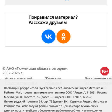
Понравился материал?
Расскажи друзьям
254094
© АНО «Тюменская область сегодня»,
2002-2026 г.
Архив новостей
Журналы
Экстренные сл
Новости городов и
Редакция
и Госучрежден
районов ТО
RSS поток
Сведения об
Настоящий ресурс использует сервисы веб-аналитики Яндекс Метрика и
организации
Рейтинг Mail, предоставляемые компаниями ООО "Яндекс", 119021, Россия,
Москва, ул. Л. Толстого, 16 (далее — Яндекс) и ООО "ВК", 125167,
Главный редактор Рябков А.В.
Ленинградский проспект 39, стр. 79 (далее - ВК). Сервисы Яндекс Метрика и
Редакция: 625002, Тюмень, Осипенко, 81,
Рейтинг Mail используют файлы "cookie" с целью сбора технических
телефон (3452)49-00-18,
e-mail: tumentoday@obl72.ru
данных посетителей для обеспечения работоспособности и улучшения