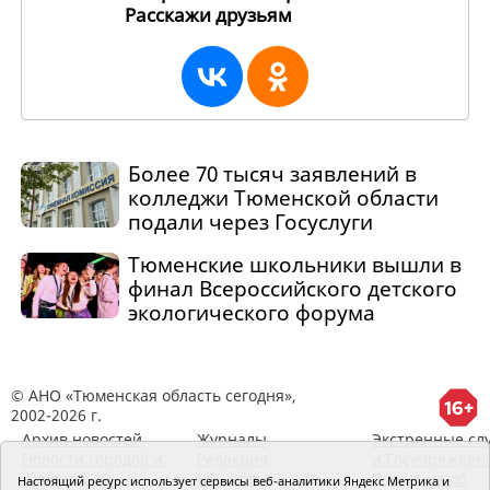
Расскажи друзьям
252322
Более 70 тысяч заявлений в
колледжи Тюменской области
подали через Госуслуги
Тюменские школьники вышли в
финал Всероссийского детского
экологического форума
© АНО «Тюменская область сегодня»,
2002-2026 г.
Архив новостей
Журналы
Экстренные сл
Новости городов и
Редакция
и Госучрежден
районов ТО
RSS поток
Сведения об
Настоящий ресурс использует сервисы веб-аналитики Яндекс Метрика и