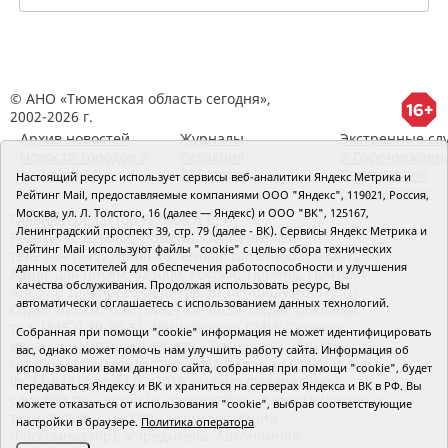
© АНО «Тюменская область сегодня»,
2002-2026 г.
Архив новостей
Журналы
Экстренные сл
Новости городов и
Редакция
и Госучрежден
районов ТО
RSS поток
Сведения об
Настоящий ресурс использует сервисы веб-аналитики Яндекс Метрика и
организации
Рейтинг Mail, предоставляемые компаниями ООО "Яндекс", 119021, Россия,
Москва, ул. Л. Толстого, 16 (далее — Яндекс) и ООО "ВК", 125167,
Главный редактор Рябков А.В.
Ленинградский проспект 39, стр. 79 (далее - ВК). Сервисы Яндекс Метрика и
Редакция: 625002, Тюмень, Осипенко, 81,
Рейтинг Mail используют файлы "cookie" с целью сбора технических
телефон (3452)49-00-18,
e-mail: tumentoday@obl72.ru
данных посетителей для обеспечения работоспособности и улучшения
Адрес для писем: 625000, Россия, Тюмень, Почтамт,
качества обслуживания. Продолжая использовать ресурс, Вы
а/я 371. Для пресс-релизов: tumentoday@obl72.ru.
автоматически соглашаетесь с использованием данных технологий.
Отдел писем: тел. (3452) 39-90-59. Отдел рекламы:
тел. (3452) 39-90-51. Регистрация СМИ: Сетевое
Собранная при помощи "cookie" информация не может идентифицировать
издание «Интернет-газета «Тюменская область
вас, однако может помочь нам улучшить работу сайта. Информация об
сегодня», свидетельство о регистрации СМИ Эл №
использовании вами данного сайта, собранная при помощи "cookie", будет
ФС77-64918 от 24.02.2016 выдано Федеральной
передаваться Яндексу и ВК и храниться на серверах Яндекса и ВК в РФ. Вы
службой по надзору в сфере связи, информационных
можете отказаться от использования "cookie", выбрав соответствующие
технологий и массовых коммуникаций
настройки в браузере.
Политика оператора
(Роскомнадзор). Учредитель: Автономная