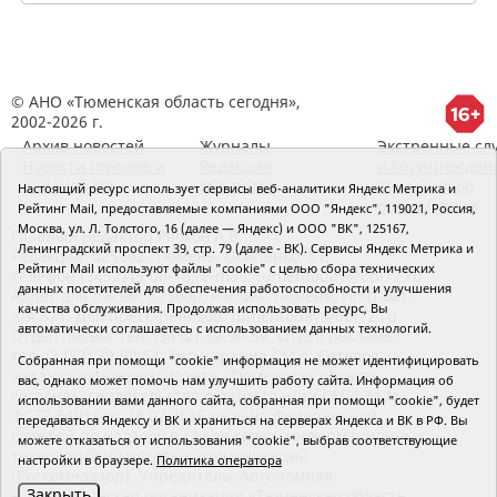
© АНО «Тюменская область сегодня»,
2002-2026 г.
Архив новостей
Журналы
Экстренные сл
Новости городов и
Редакция
и Госучрежден
районов ТО
RSS поток
Сведения об
Настоящий ресурс использует сервисы веб-аналитики Яндекс Метрика и
организации
Рейтинг Mail, предоставляемые компаниями ООО "Яндекс", 119021, Россия,
Москва, ул. Л. Толстого, 16 (далее — Яндекс) и ООО "ВК", 125167,
Главный редактор Рябков А.В.
Ленинградский проспект 39, стр. 79 (далее - ВК). Сервисы Яндекс Метрика и
Редакция: 625002, Тюмень, Осипенко, 81,
Рейтинг Mail используют файлы "cookie" с целью сбора технических
телефон (3452)49-00-18,
e-mail: tumentoday@obl72.ru
данных посетителей для обеспечения работоспособности и улучшения
Адрес для писем: 625000, Россия, Тюмень, Почтамт,
качества обслуживания. Продолжая использовать ресурс, Вы
а/я 371. Для пресс-релизов: tumentoday@obl72.ru.
автоматически соглашаетесь с использованием данных технологий.
Отдел писем: тел. (3452) 39-90-59. Отдел рекламы:
тел. (3452) 39-90-51. Регистрация СМИ: Сетевое
Собранная при помощи "cookie" информация не может идентифицировать
издание «Интернет-газета «Тюменская область
вас, однако может помочь нам улучшить работу сайта. Информация об
сегодня», свидетельство о регистрации СМИ Эл №
использовании вами данного сайта, собранная при помощи "cookie", будет
ФС77-64918 от 24.02.2016 выдано Федеральной
передаваться Яндексу и ВК и храниться на серверах Яндекса и ВК в РФ. Вы
службой по надзору в сфере связи, информационных
можете отказаться от использования "cookie", выбрав соответствующие
технологий и массовых коммуникаций
настройки в браузере.
Политика оператора
(Роскомнадзор). Учредитель: Автономная
Закрыть
некоммерческая организация «Тюменская область