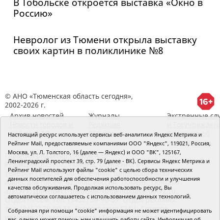
В Тобольске откроется выставка «Окно в
Россию»
Невролог из Тюмени открыла выставку
своих картин в поликлинике №8
© АНО «Тюменская область сегодня»,
2002-2026 г.
Архив новостей
Журналы
Экстренные сл
Новости городов и
Редакция
и Госучрежден
районов ТО
RSS поток
Сведения об
Настоящий ресурс использует сервисы веб-аналитики Яндекс Метрика и
организации
Рейтинг Mail, предоставляемые компаниями ООО "Яндекс", 119021, Россия,
Москва, ул. Л. Толстого, 16 (далее — Яндекс) и ООО "ВК", 125167,
Главный редактор Рябков А.В.
Ленинградский проспект 39, стр. 79 (далее - ВК). Сервисы Яндекс Метрика и
Редакция: 625002, Тюмень, Осипенко, 81,
Рейтинг Mail используют файлы "cookie" с целью сбора технических
телефон (3452)49-00-18,
e-mail: tumentoday@obl72.ru
данных посетителей для обеспечения работоспособности и улучшения
Адрес для писем: 625000, Россия, Тюмень, Почтамт,
качества обслуживания. Продолжая использовать ресурс, Вы
а/я 371. Для пресс-релизов: tumentoday@obl72.ru.
автоматически соглашаетесь с использованием данных технологий.
Отдел писем: тел. (3452) 39-90-59. Отдел рекламы:
тел. (3452) 39-90-51. Регистрация СМИ: Сетевое
Собранная при помощи "cookie" информация не может идентифицировать
издание «Интернет-газета «Тюменская область
вас, однако может помочь нам улучшить работу сайта. Информация об