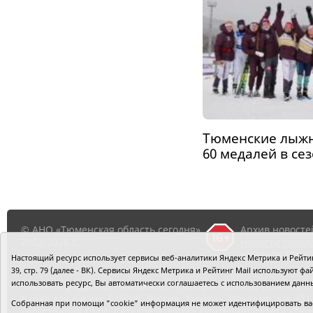
Тюменские лыжн
60 медалей в сез
© АНО «Тюменская область сегодня»,
Архив новосте
2002-2026 г.
Новости город
районов ТО
Настоящий ресурс использует сервисы веб-аналитики Яндекс Метрика и Рейтинг
39, стр. 79 (далее - ВК). Сервисы Яндекс Метрика и Рейтинг Mail используют
использовать ресурс, Вы автоматически соглашаетесь с использованием данн
Главный редактор Рябков А.В.
Редакция: 625002, Тюмень, О
Адрес для писем: 625000, Россия, Тюмень, Почтамт, а/я 371.
Собранная при помощи "cookie" информация не может идентифицировать вас,
Регистрация СМИ: Сетевое издание «Интернет-газета «Тюм