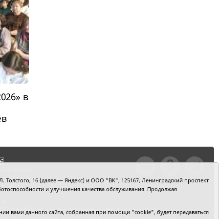
026» в
ев
тили ошибку,
шкой текст и
. Толстого, 16 (далее — Яндекс) и ООО "ВК", 125167, Ленинградский проспект
+Enter
 работоспособности и улучшения качества обслуживания. Продолжая
ru
2) 39-90-59. Отдел рекламы: тел. (3452) 39-90-51.
и вами данного сайта, собранная при помощи "cookie", будет передаваться
 № ФС77-64918 от 24.02.2016 выдано Федеральной