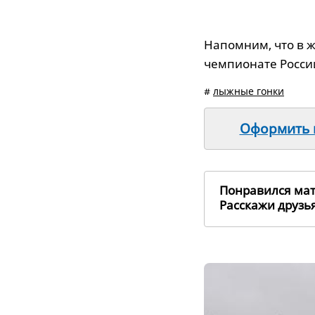
Напомним, что в 
чемпионате Росси
#
лыжные гонки
Оформить п
Понравился ма
Расскажи друз