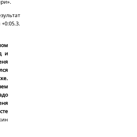
ри».
зультат
+0:05.3.
ном
д и
еня
лся
ке.
чем
адо
еня
сте
кин