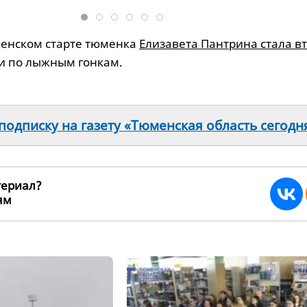
женском старте тюменка
Елизавета Пантрина стала в
и по лыжным гонкам.
одписку на газету «Тюменская область сегодн
териал?
ьям
228205