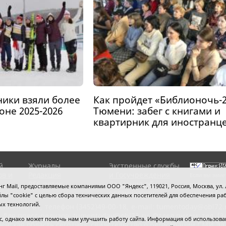
ики взяли более
Как пройдет «Библионочь-2
оне 2025-2026
Тюмени: забег с книгами и
квартирник для иностранц
й
Журналы
Экстренные службы
ов и
Редакция
и Госучреждения
Если вы заме
RSS поток
Сведения об
выделите мы
 Mail, предоставляемые компаниями ООО "Яндекс", 119021, Россия, Москва, ул. Л
организации
нажмите
Ctrl
 файлы "cookie" с целью сбора технических данных посетителей для обеспечения
ых технологий.
сипенко, 81,
телефон (3452)49-00-18,
e-mail: tumentoday@obl72.
 Для пресс-релизов: tumentoday@obl72.ru. Отдел писем: тел. (345
 однако может помочь нам улучшить работу сайта. Информация об использовани
енская область сегодня», свидетельство о регистрации СМИ Эл