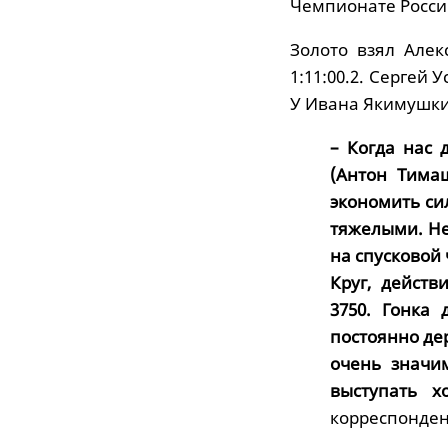
Чемпионате Росси
Золото взял Алек
1:11:00.2. Сергей 
У Ивана Якимушкин
– Когда нас 
(Антон Тимаш
экономить си
тяжелыми. Не
на спусковой
Круг, действ
3750. Гонка 
постоянно де
очень значи
выступать х
корреспонден