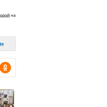
торой
на
я»