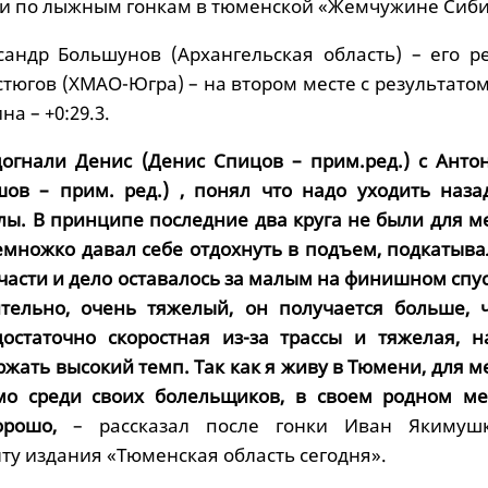
и по лыжным гонкам в тюменской «Жемчужине Сиби
сандр Большунов (Архангельская область) – его ре
Устюгов (ХМАО-Югра) – на втором месте с результатом 
а – +0:29.3.
догнали Денис (Денис Спицов – прим.ред.) с Анто
ов – прим. ред.) , понял что надо уходить наза
лы. В принципе последние два круга не были для м
множко давал себе отдохнуть в подъем, подкатыва
 части и дело оставалось за малым на финишном спус
ительно, очень тяжелый, он получается больше, 
достаточно скоростная из-за трассы и тяжелая, н
ржать высокий темп. Так как я живу в Тюмени, для м
мо среди своих болельщиков, в своем родном ме
орошо,
– рассказал после гонки Иван Якимуш
ту издания «Тюменская область сегодня».